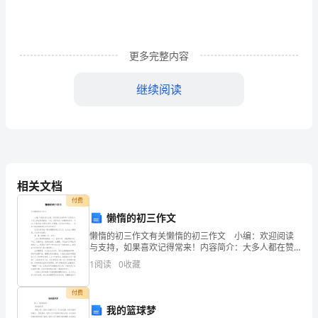
莲
叶
何
更多完整内容
田
继续阅读
田。
鱼
戏
莲
相关文档
叶
付费
懒惰的初三作文
间。
懒惰的初三作文有关懒惰的初三作文 小编：欢迎阅读
鱼
与支持，如果喜欢记得常来！内容简介：大多人都在赞
美勤奋，今日，我却来谈一谈懒惰的好处。不过，在最
1
阅读
0
收藏
开始，我得先说明。这懒惰，不泛指对于职业... 觉
戏
付费
莲
我的篮球梦