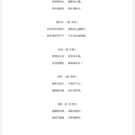
古
诗
江
南
（汉
乐
府）
江
南
可
采
莲，