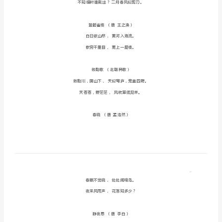
必
背
古
诗
汇
总
一
年
级
必
背