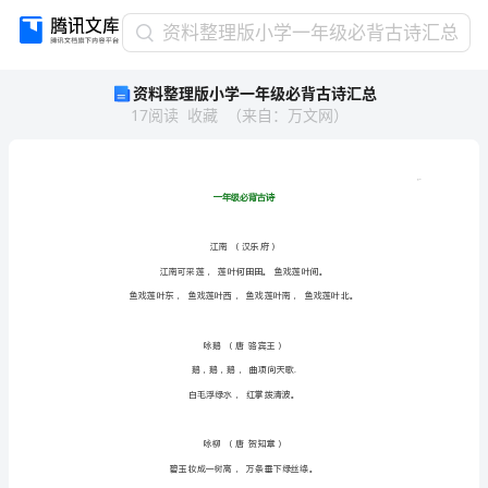
资
资料整理版小学一年级必背古诗汇总
料
资料整理版小学一年级必背古诗汇总
整
17
阅读
收藏
（
来自
：
万文网
）
理
版
小
学
一
年
江南汉
级