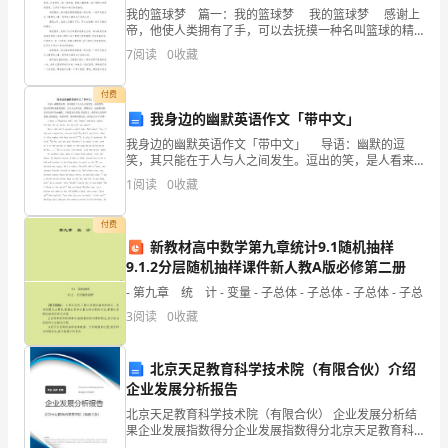
叶
我的篮球梦 篇一：我的篮球梦 我的篮球梦 感谢上
帝，他使人类拥有了手，可以去抚摸一种名叫篮球的精
东，
灵。 我爱篮球。我的心似乎和篮球是孪生兄弟，每当我
7
阅读
0
收藏
拍打着篮球在球场上奔驰，我的心似乎要跳出
鱼
付费
戏
我身边的幽默英语作文「带中文」
莲
我身边的幽默英语作文「带中文」 导语：幽默的逗
杂诗唐
笑，其只能在于人与人之间发生。逗出的笑，是人看来
听来感觉到的。人与人之间交往，都靠语言，这就要考
叶
1
阅读
0
收藏
察语言里会不会出幽默。下面是为大家的,英语范文。希
望对
西，
付费
新教材高中数学第九章统计9.1随机抽样
鱼
9.1.2分层随机抽样课件新人教A版必修第二册
戏
- 第九章 统 计 - 变量 - 子总体 - 子总体 - 子总体 - 子总
3
阅读
0
收藏
悯
莲
叶
北京天足教育科学技术院（有限合伙）介绍
企业发展分析报告
南，
北京天足教育科学技术院（有限合伙） 企业发展分析结
鱼
果企业发展指数得分企业发展指数得分北京天足教育科
学技术院（有限合伙）综合得分说明：企业发展指数根