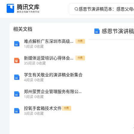
感
恩
相关文档
感恩节演讲稿
节
难点解析广东深圳市高级中学八年级物理长度和时间的测量同步训练试卷（解析版含答案）
付费
演
1
阅读
0
收藏
新媒体运营培训心得体会例文
讲
付费
35
阅读
0
收藏
稿
学生有关敬业的演讲稿全新集合
4
阅读
0
收藏
范
郑州荥贾企业管理服务有限公司介绍企业发展分析报告
1
阅读
0
收藏
本：
控氧手套箱技术文件
付费
感
3
阅读
0
收藏
恩