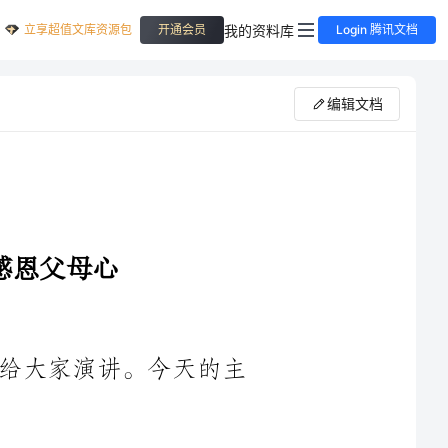
立享超值文库资源包
我的资料库
开通会员
Login 腾讯文档
编辑文档
大家好！今天，我非常荣幸站在这里给大家演讲。今天的主
感恩节是一个重要的节日，它提醒我们要对生活中的一切心
存感激与感恩。而在我们的成长过程中，最应该感恩的人便是我