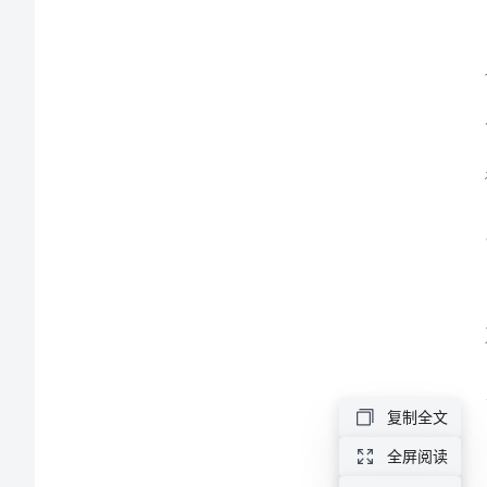
父
母
爱。
心
感
恩
节
演
讲
稿
范
复制全文
本：
全屏阅读