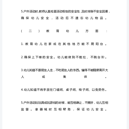
全
工
作
计
划
格
式
结
尾
中
班
幼
儿