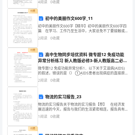
安
4
阅读
0
收藏
准考证号等信息。 3、请仔细阅读各种题目的回答
全
付费
初中的美丽作文600字_11
意
初中的美丽作文600字【精华】初中的美丽作文600字四
篇 在学习、工作乃至生活中，大家总免不了要接触或
识
使用作文吧，作文是经过人的思想考虑和语言组织，通
2
阅读
0
收藏
过文字来表达一个主题意义的记叙方法。相信很多朋
逐
付费
渐
高中生物同步培优资料 微专题12 免疫功能
异常分析练习 新人教版必修3-新人教版高二必修
建
3生物试题
微专题12 免疫功能异常分析1．以下关于艾滋病(AIDS)
的叙述，错误的是（） ①AIDS患者出现病症的直接原
立，
因之一是其它病原体感染 ②HIV攻击人体免疫系统，特
2
阅读
0
收藏
别是B淋巴细胞③HIV侵入人体
但
还
物流的实习报告_23
物流的实习报告关于物流的实习报告【荐】 在经济发
需
展迅速的今天，报告与我们的生活紧密相连，报告具有
双向沟通性的特点。那么，报告到底怎么写才合适呢？
要
1
阅读
0
收藏
以下是小编精心整理的关于物流的实习报告，仅供参
考，欢
教
付费