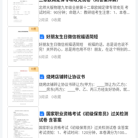
渡
北师大版物理九年级全册第十二章欧姆定律专项攻克 考
时
试时间：90分钟；命题人：教研组考生注意：1、本卷分
第I卷（选择题）和第Ⅱ卷（非选择题）两部分，满分100
期，
2
阅读
0
收藏
分，考试时间90分钟2、答卷前，考生务必用0
付费
自
好朋友生日微信祝福语简短
我
好朋友生日微信祝福语简短 祝福的话，总是说也说不
完！关怀的心，总是用也用不尽！朋友，在这个特别的
保
日子里，送上我最衷心的祝福和关怀！下面是由七号网
6
阅读
0
收藏
小编为大家整理的“好
护
付费
能
烧烤店铺转让协议书
力
烧烤店铺转让协议书转让方(甲方)：_____顶让方(乙方)：
_____房东(丙方)：_____甲、乙、丙三方经友好协商，就门
面转让事宜达成以下协议：一、丙方同意甲方将自己位
逐
3
阅读
0
收藏
于_____街(路)____
渐
国家职业资格考试《初级保育员》过关检测
形
试卷 含答案
成，
国家职业资格考试《初级保育员》过关检测试卷 含答案
考试须知：1、考试时间：120分钟，本卷满分为100
分。 2、请首先按要求在试卷的指定位置填写您的姓名、