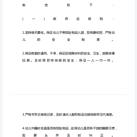
划
格
式
结
尾
幼
儿
园
中
班
安