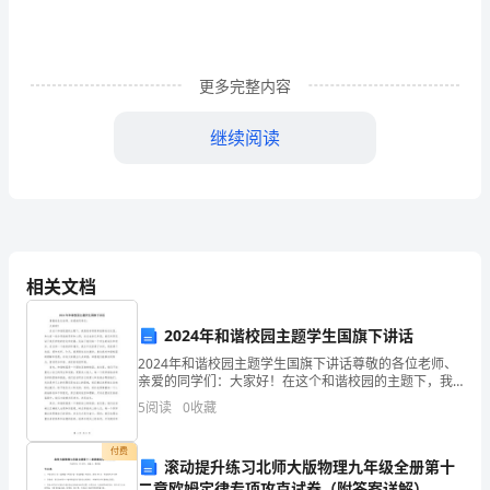
是
小
更多完整内容
班
继续阅读
幼
儿
和
大
相关文档
班
幼
2024年和谐校园主题学生国旗下讲话
2024年和谐校园主题学生国旗下讲话尊敬的各位老师、
儿
亲爱的同学们：大家好！在这个和谐校园的主题下，我
感到非常荣幸能够站在这里，和大家一起分享我的思考
的
5
阅读
0
收藏
和心得。在过去的几年里，我们共同见证了我们学校的
变化
过
付费
滚动提升练习北师大版物理九年级全册第十
二章欧姆定律专项攻克试卷（附答案详解）