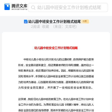
幼
幼儿园中班安全工作计划格式结尾
儿
幼儿园中班安全工作计划格式结尾
付费
园
2
阅读
收藏
（
来自
：
文库吧
）
中
班
安
全
工
作
计