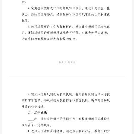
总
结
模
一、工作目标和措施
板
2024
年
学
校
师
德
念。
师