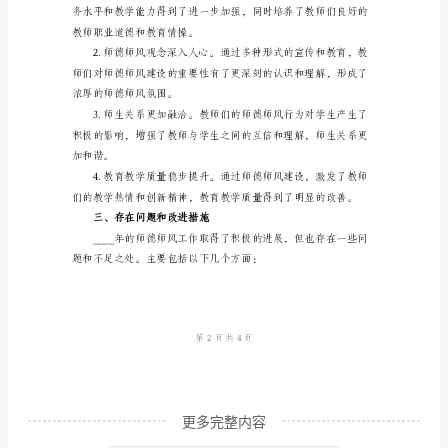
风
工
作
程度。
总
结
模
板
学
校
师
德
师
风
更多完整内容