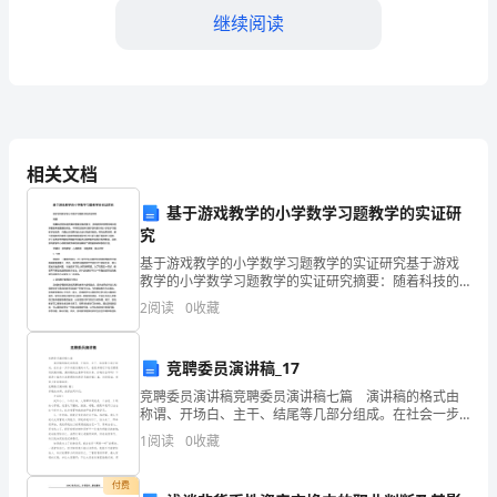
工
继续阅读
作
总
结
____
相关文档
建设的稳步推进。
年
基于游戏教学的小学数学习题教学的实证研
究
二、工作成果
是
基于游戏教学的小学数学习题教学的实证研究基于游戏
我
教学的小学数学习题教学的实证研究摘要：随着科技的
快速发展和智能设备的普及，游戏教学在教育领域中扮
2
阅读
0
收藏
校
演着越来越重要的角色。本研究旨在探讨基于游戏教学
面取得了一定的成果。
的小学数
师
竞聘委员演讲稿_17
德
竞聘委员演讲稿竞聘委员演讲稿七篇 演讲稿的格式由
称谓、开场白、主干、结尾等几部分组成。在社会一步
师
步向前发展的今天，在很多情况下我们需要用到演讲
1
阅读
0
收藏
稿，演讲稿的注意事项有许多，你确定会写吗？下面是
教师职业道德和教育情操。
小编为
风
付费