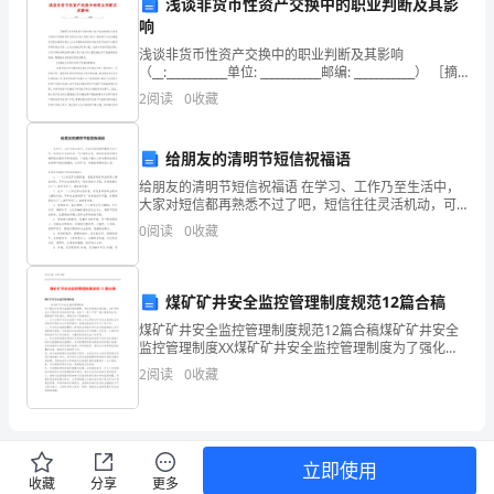
浅谈非货币性资产交换中的职业判断及其影
工
响
作
浅谈非货币性资产交换中的职业判断及其影响
（__:___________单位: ___________邮编: ___________） ［摘
浓厚的师德师风氛围。
的
要］非货币性资产交换中换入资产成本的确定与非货
2
阅读
0
收藏
第
给朋友的清明节短信祝福语
一
给朋友的清明节短信祝福语 在学习、工作乃至生活中，
大家对短信都再熟悉不过了吧，短信往往灵活机动，可
年，
加和谐。
以随机应变。相信很多朋友都对编辑短信感到非常苦恼
0
阅读
0
收藏
吧，下面是小编为大家收集的给朋友的清明节短信祝福
为
了
煤矿矿井安全监控管理制度规范12篇合稿
促
煤矿矿井安全监控管理制度规范12篇合稿煤矿矿井安全
三、存在问题和改进措施
监控管理制度XX煤矿矿井安全监控管理制度为了强化矿
进
井安全监测系统的管理，保证系统的正常运转，为矿井
2
阅读
0
收藏
安全生产提供更多较好的环境，杜绝“一通三严防”重大
学
校
立即使用
师
收藏
分享
更多