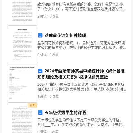
致外婆的感谢信简易版亲爱的外婆，您好！我是您的孙
统
子（孙女）XXX。写下这封感谢信是想表达我对您的深深
感激之情。在我成长的过程中，无论是精神上还是物质
2
阅读
0
收藏
中
上，您都给予了我无尽的关爱和支持。首先，我要感谢
您对
药
盆栽荷花该如何种植呢
的
盆栽荷花该如何种植呢 1、品种选择：荷花对生长环境
有极强的适应能力，在很小的盆碗中亦能风姿绰约，栽
代
植时应选择株型小、花大、色艳、开花多的品种，如满
0
阅读
0
收藏
江红、桌上莲、小天使、小仙女等。 2、容器选择：
表
性
2024年曲靖市师宗县中级统计师《统计基础
知识理论及相关知识》模拟试题完整版
成
2024年曲靖市师宗县中级统计师《统计基础知识理论及
相关知识》模拟试题完整版 第1题：单选题(本题1分)所
分，
谓“未达账项”，是指由于双方( )不一致而发生的一方已经
1
阅读
0
收藏
人账，而另一方尚未入账的款项。A.
受
付费
到
五年级优秀学生的评语
五年级优秀学生的评语以下是五年级优秀学生的评语，
越
共计____字。1. 学习成绩优秀的评语：大家好，今天我要
为大家介绍的是我们五年级的优秀学生名单。首先，我
0
阅读
0
收藏