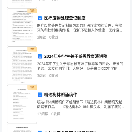
来
们有许多同学在学习方面表现优秀。他们勤奋好学，
越
付费
医疗废物处理登记制度
多
医疗废物处理登记制度为加强对医疗废物的管理，有效
的
预防和控制疾病传播， 保护环境和人体健康，医疗废物
处理需实施登记制度：1、医疗废物收集人员第日下午
3
阅读
0
收藏
2： 30到各科室收集使用后 的医疗废弃物：如棉球、纱
关
付费
注。
2024年中学生关于感恩教育演讲稿
其
2024年中学生关于感恩教育演讲稿尊敬的评委、亲爱的
老师、亲爱的同学们：大家好！我是来自XXX中学的
中，
XXX。很荣幸能够站在这里，为大家带来一场关于感恩教
3
阅读
0
收藏
育的演讲。感恩是一种心灵的力量，它可以让我们拥有
环
付费
糊
嘎达梅林朗诵稿件
精
嘎达梅林朗诵稿件齐越朗诵节《嘎达梅林》朗诵稿齐越
朗诵节作品— - 《嘎达梅林》鲜血和汉水，刺痛了我的眼
睛 . 使我对眼前的一切越来越模糊。长生天啊！你睁开双
是
13
阅读
0
收藏
眼看看着被血泪浸透的可尔青草原如今它只留下一
一