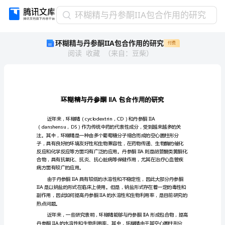
环
环糊精与丹参酮IIA包合作用的研究
糊
环糊精与丹参酮IIA包合作用的研究
付费
精
阅读
收藏
（
来自
：
豆柴
）
与
丹
参
酮
IIA
IIA
包
合