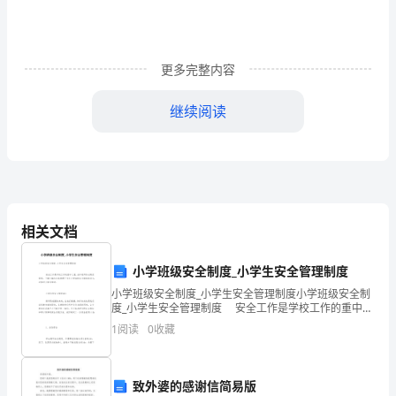
糊
精
更多完整内容
（cyclodextrin，
CD）
继续阅读
和
丹
参
相关文档
酮
用提供更为可靠的依据。
IIA（danshensu，
小学班级安全制度_小学生安全管理制度
DS）
小学班级安全制度_小学生安全管理制度小学班级安全制
度_小学生安全管理制度 安全工作是学校工作的重中之
重，全体教师务必高度重视。下面小编为大家整理了有
作
1
阅读
0
收藏
关小学班级安全制度的范文，希望对大家有帮助
为
致外婆的感谢信简易版
传