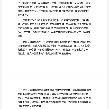
作
用
的
研
病方面有较广的应用。
究
环
糊
热点问题。
精
与
丹
参