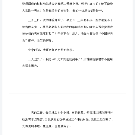
践
报
店服务社会实践。
告
2023
年
大
学
生
酒
店
社
会