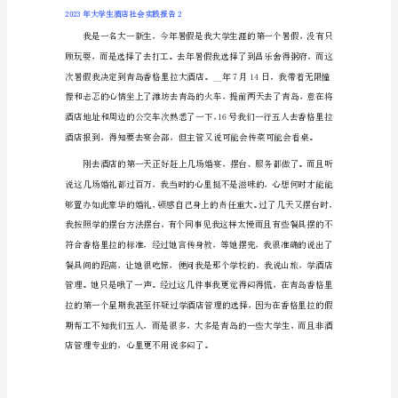
实
践
报
告
2023
头”那样，微笑的解释。
年
业余时间，我
大
学
生
言语来形容。
酒
店
社