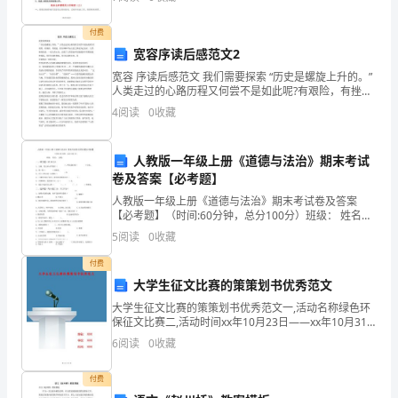
收发料。5、物料进仓入库，仓位的筹划与正确的摆放。
欢
6
付费
在
宽容序读后感范文2
宽容 序读后感范文 我们需要探索 “历史是螺旋上升的。”
立
人类走过的心路历程又何尝不是如此呢?有艰险，有挫
折，有倒退，但在种种不如人意之事成为过去时，人类
春
4
阅读
0
收藏
继续前进。一部人类心史，记载了人类是如何在脆弱的
的
人教版一年级上册《道德与法治》期末考试
时
卷及答案【必考题】
人教版一年级上册《道德与法治》期末考试卷及答案
候
【必考题】（时间:60分钟，总分100分）班级： 姓名：
分数：一、填空题（共18分）1、大树、花儿和小草都有
出
5
阅读
0
收藏
（2、我一般（ ）点睡觉。3、早上上学之前一
去
付费
大学生征文比赛的策策划书优秀范文
游
大学生征文比赛的策策划书优秀范文一,活动名称绿色环
保征文比赛二,活动时间xx年10月23日——xx年10月31
玩。
日三,活动地点扬州工业职业技术学院四，活动对象扬州
6
阅读
0
收藏
工业职业技术学院全院学生五、活动目的：增
而
付费
今