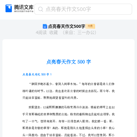
点
点亮春天作文500字
亮
点亮春天作文500字
付费
春
4
阅读
收藏
（
来自
：
三一办公
）
天
作
文
500
字
点
亮