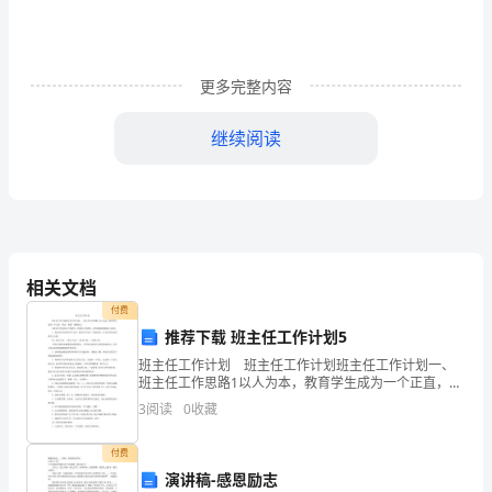
草
木
知。”
更多完整内容
每
继续阅读
年
的
立
春
点亮春天作文500字
相关文档
都
付费
推荐下载 班主任工作计划5
是
班主任工作计划 班主任工作计划班主任工作计划一、
点亮春天作文500字2
班主任工作思路1以人为本，教育学生成为一个正直，善
诗
良，智慧，健康的人。 2教会学生发现自己的潜力，挖
3
阅读
0
收藏
掘自己的潜力，要有团队精神和参与意识。 3
人
付费
们
演讲稿-感恩励志