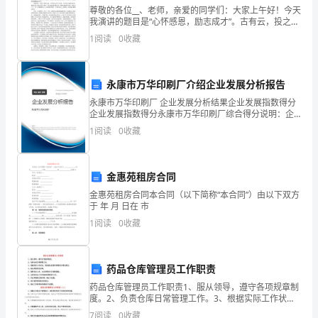
争
尊敬的各位__、老师，亲爱的同学们：大家上午好！今天
风儿是那样的温暖。
我演讲的题目是“心怀感恩，励志成才”。古有云，投之以
桃，报之以李。众所周知，知恩图报，是做人之根本，
相
1
阅读
0
收藏
德行之根本。“滴水之恩，当涌泉相报。”中华民族作
吟
诵
永康市万华印刷厂介绍企业发展分析报告
永康市万华印刷厂 企业发展分析结果企业发展指数得分
的
企业发展指数得分永康市万华印刷厂综合得分说明：企
业发展指数根据企业规模、企业创新、企业风险、企业
1
阅读
0
收藏
好
活力四个维度对企业发展情况进行评价。该企业的综合
评价
时
金惠苑租房合同
节。
金惠苑租房合同本合同（以下简称“本合同”）由以下双方
于 年 月 日在 市
以
1
阅读
0
收藏
往，
我
药品仓库管理员工作职责
之飘动起来。
也
药品仓库管理员工作职责1、服从领导，遵守各项规章制
度。2、负责仓库日常管理工作。3、根据实际工作状
喜
况，积极提出经营和管理的合理化建议。4、按仓库规定
7
阅读
0
收藏