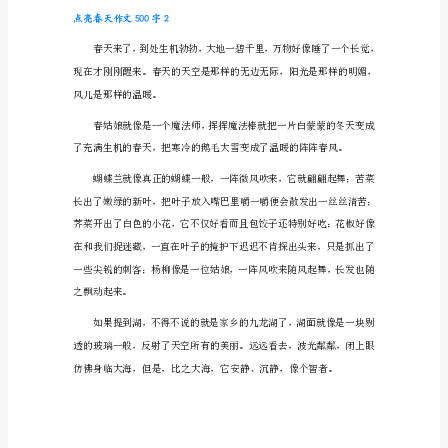
字
1
“律
回
岁
晚
冰
霜
少，
春
到
人
间