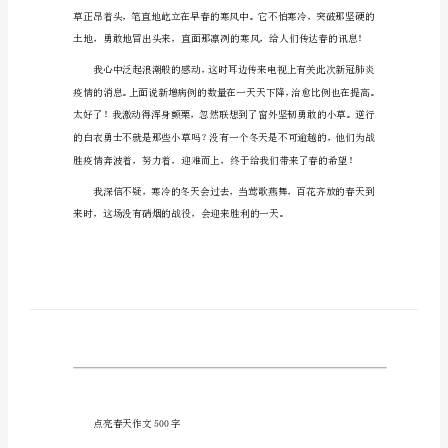
春
点亮春天作文500字1
天
作
文
500
字
点
亮
春
天
作
文
500