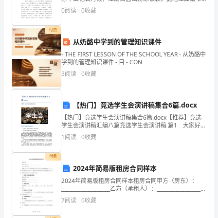
速
处不足百米，万水汇聚，破门而出，气势极为壮观，素
0
阅读
0
收藏
有“夔门天下雄之称”。 小编精心准备了宜昌三峡人家导
发
付费
展
从奶酪中学到的管理知识课件
和
- THE FIRST LESSON OF THE SCHOOL YEAR - 从奶酪中
学到的管理知识课件 - 目 - CON
变
3
阅读
0
收藏
化。
通
【热门】竞选学生会演讲稿集合6篇.docx
过
【热门】竞选学生会演讲稿集合6篇.docx【推荐】竞选
学生会演讲稿汇编八篇竞选学生会演讲稿 篇1 大家好，
我的名字叫刘##，来自082班。 今天很荣幸能站在这
对
1
阅读
0
收藏
庄严的演讲台上。 我今年12岁了，我
自
付费
2024年简易版租房合同样本
己
2024年简易版租房合同样本租房合同甲方（房东）：
一
____________________乙方（承租人）：____________________
根据《中华人民共和国合同法》及相关法律法规的规
7
阅读
0
收藏
年
定，甲、