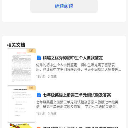
第
继续阅读
五
个
年
相关文档
头，
付费
在
精编之优秀的初中生个人自我鉴定
这
优秀的初中生个人自我鉴定 初中生活充满了喜怒哀
乐，也让初中学生们收获甚多，今天小编就给大家整理
了写作指导，谢谢大家学习一下吧 初中自我鉴定100字
个
1
阅读
0
收藏
阅读 一个学期很快就过去了，从刚到校时的懵懵
年
付费
七年级英语上册第三单元测试题及答案
度
七年级英语上册第三单元测试题及答案人教版七年级英
的
林政工作中的专业素养和能力。
语上册第三单元测试题及答案 学习七年级的英语是一
个长期积累的过程，我们也需要一些英语试卷来作为教
1
阅读
0
收藏
考
材的有益补充。以下是小编给你推荐的.七年级英语上
核