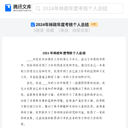
2024
2024年林政年度考核个人总结
年
2024年林政年度考核个人总结
付费
林
5
阅读
收藏
（
来自
：
尚阅文库
）
政
年
度
考
核
个
人