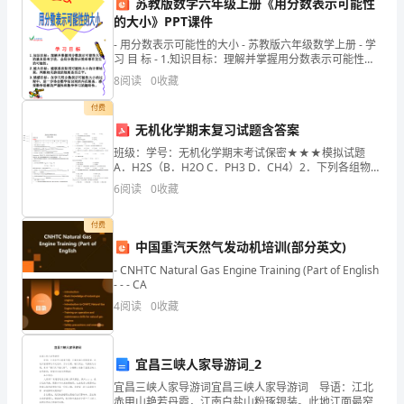
苏教版数学六年级上册《用分数表示可能性
的大小》PPT课件
中，
- 用分数表示可能性的大小 - 苏教版六年级数学上册 - 学
我
习 目 标 - 1.知识目标：理解并掌握用分数表示可能性大
小的基
8
阅读
0
收藏
深
付费
刻
无机化学期末复习试题含答案
的目标。
感
班级：学号：无机化学期末考试保密★★★模拟试题
A．H2S（B．H2O C．PH3 D．CH4）2．下列各组物质
受
沸点的比较正确的是A．SiH4＜CH4适用班级：姓名：题
6
阅读
0
收藏
得号 一 二 三 四 五 总 分（
到
付费
了
大的贡献。谢谢！
中国重汽天然气发动机培训(部分英文)
- CNHTC Natural Gas Engine Training (Part of English
工
- - - CA
作
4
阅读
0
收藏
的
宜昌三峡人家导游词_2
快
宜昌三峡人家导游词宜昌三峡人家导游词 导语：江北
赤甲山艳若丹霞，江南白盐山粉琢银装。此地江面最窄