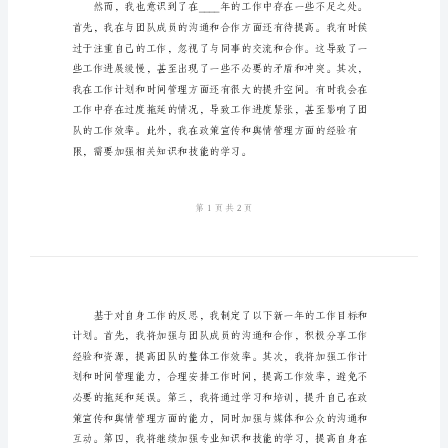
总
结
2024
年
林
政
年
度
考
核
情。
个
人