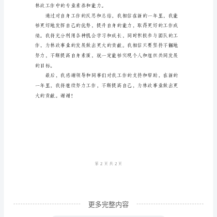
总
结
____
年
是
我
参
加
林
政
工
作
更多完整内容
的