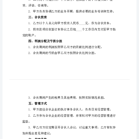
范
乙方（合伙人）：__________
本
(2024
版)
一、合伙目的和合伙期限
房
产
中
介
满后可续签。
公
二、合伙经营范围
司
合
赁、评估、咨询等。