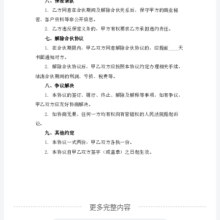
伙
协
三、合伙投资
议
范
本
定的账户。
(2024
四、利润分配及亏损分担
版)
合
同
编
号：
__________
甲
更多完整内容