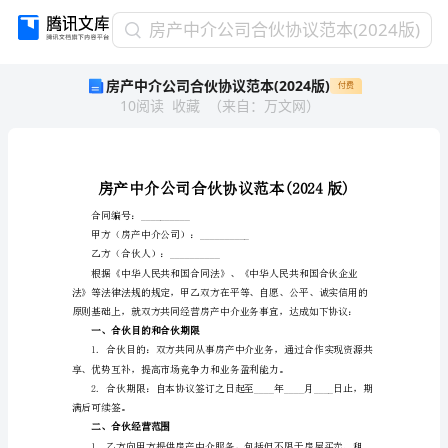
房
房产中介公司合伙协议范本(2024版)
产
房产中介公司合伙协议范本(2024版)
付费
中
10
阅读
收藏
（
来自
：
万文网
）
介
公
司
合
伙
协
合同编号：__________
议