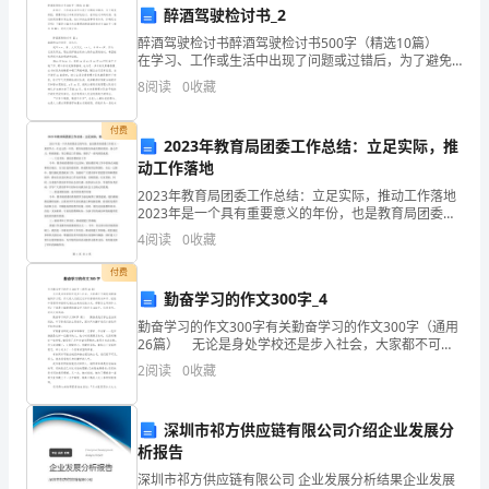
__________
醉酒驾驶检讨书_2
醉酒驾驶检讨书醉酒驾驶检讨书500字（精选10篇）
根
七、解除合伙协议
在学习、工作或生活中出现了问题或过错后，为了避免
再犯，需要写检讨书来好好地检讨，在写检讨书的时
据
8
阅读
0
收藏
候，我们的用语要非常注意。检讨书的注意事项有许
多，
《中
书面通知对方。
付费
2023年教育局团委工作总结：立足实际，推
华
动工作落地
2023年教育局团委工作总结：立足实际，推动工作落地
人
结清合伙期间的利润、亏损
2023年是一个具有重要意义的年份，也是教育局团委工
作的又一重要节点。在过去的一年里，教育局团委全体
民
4
阅读
0
收藏
成员紧密团结，虚心学习，积极探索，努力推进工作落
八、争议解决
共
付费
勤奋学习的作文300字_4
和
勤奋学习的作文300字有关勤奋学习的作文300字（通用
甲乙双方应友好协商解决。
26篇） 无论是身处学校还是步入社会，大家都不可避
国
免地要接触到作文吧，作文是人们把记忆中所存储的有
2
阅读
0
收藏
关知识、经验和思想用书面形式表达出来的记叙方
合
讼。
同
深圳市祁方供应链有限公司介绍企业发展分
九、
其他约定
析报告
法》、
深圳市祁方供应链有限公司 企业发展分析结果企业发展