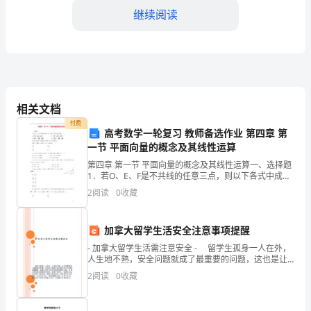
方
继续阅读
（房
产
中
五、管理方式
介
相关文档
公
付费
高考数学一轮复习 教师备选作业 第四章 第
一节 平面向量的概念及其线性运算
司）：
第四章 第一节 平面向量的概念及其线性运算一、选择题
监督。
__________
1．若O、E、F是不共线的任意三点，则以下各式中成立
的是( )A．＝＋ B．＝－C．＝－＋ D．＝－－2．在
2
阅读
0
收藏
乙
△ABC中
加并提出意见和建议。
方
加拿大留学生活安全注意事项提醒
六、保密条款
（合
- 加拿大留学生活需注意安全 - 留学生孤身一人在外，
人生地不熟，安全问题就成了最重要的问题，这也是让
伙
留学生家长最为担心的问题。毋庸置疑，加拿大是不少
2
阅读
0
收藏
留学生理想的就学
人）：
密、客户资料等非公开信息。