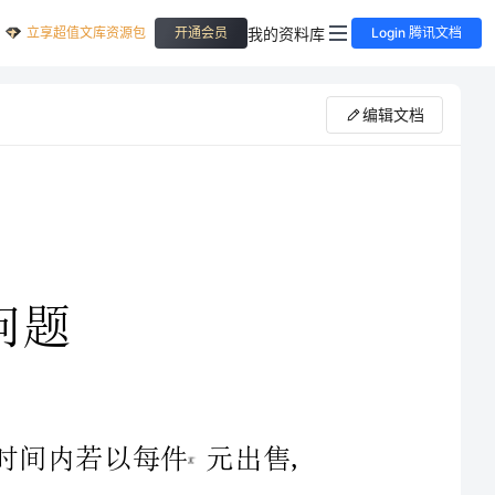
立享超值文库资源包
我的资料库
开通会员
Login 腾讯文档
编辑文档
、某种商品每件的进价为30元,在某段时间内若以每件元出售,
定价利润最大？最大利润是