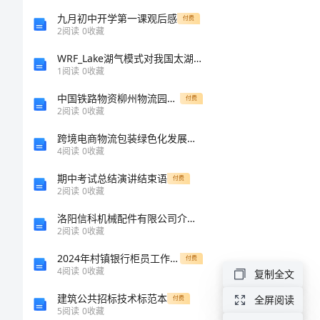
二
九月初中开学第一课观后感
付费
2
阅读
0
收藏
次
WRF_Lake湖气模式对我国太湖的湖温模拟应用评估
函
1
阅读
0
收藏
数
中国铁路物资柳州物流园可行性分析报告（优秀可研）
付费
2
阅读
0
收藏
利
跨境电商物流包装绿色化发展对策
润
4
阅读
0
收藏
问
期中考试总结演讲结束语
付费
题
2
阅读
0
收藏
2
售
洛阳信科机械配件有限公司介绍企业发展分析报告
2
阅读
0
收藏
价
2024年村镇银行柜员工作年终总结
付费
或
4
阅读
0
收藏
复制全文
涨
建筑公共招标技术标范本
全屏阅读
付费
5
阅读
0
收藏