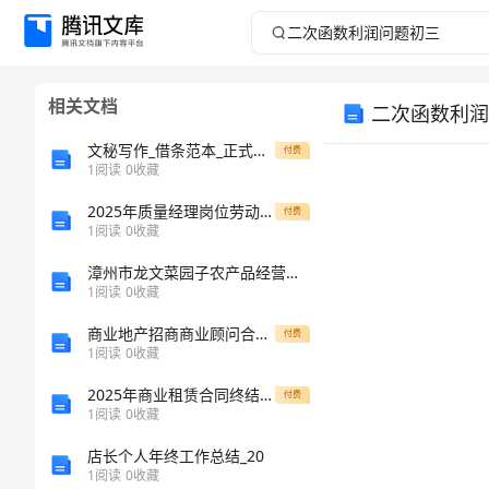
二
次
相关文档
二次函数利润
函
文秘写作_借条范本_正式的借条范本参考
付费
数
1
阅读
0
收藏
2025年质量经理岗位劳动合同范本
利
付费
1
阅读
0
收藏
润
漳州市龙文菜园子农产品经营部介绍企业发展分析报告
1
阅读
0
收藏
一．
问
商业地产招商商业顾问合同范文1
付费
1
阅读
0
收藏
1
题
2025年商业租赁合同终结性协议
付费
初
1
阅读
0
收藏
多少元？
店长个人年终工作总结_20
三
1
阅读
0
收藏