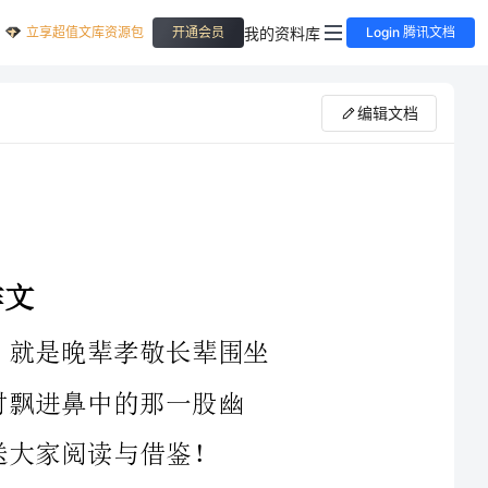
立享超值文库资源包
我的资料库
开通会员
Login 腾讯文档
编辑文档