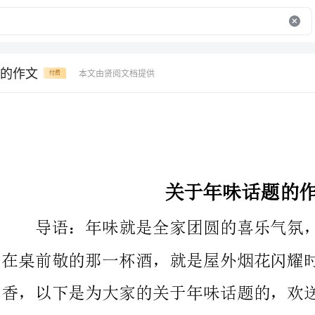
的作文
本文由贤阅文档提供
付费
关于年味话题的作文
导语：年味就是全家团圆的喜乐气氛，就是晚辈孝敬长辈围坐
在桌前敬的那一杯酒，就是屋外烟花闪耀时飘进鼻中的那一股幽
香，以下是为大家的关于年味话题的，欢送大家阅读与借鉴！
春节，爸爸妈妈带着我去外公家探亲。我很喜欢去外公家，因
为外公的家很大，家门前有一个大院子，院子前面还有一个大大的
池塘，尤其是外公家有我最喜爱的三个表姐和我们班同学无人不知