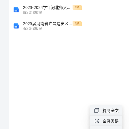
于
2023-2024学年河北师大附中数学七年级上册期中综合测评定向攻克试卷（含答案详解）
付费
0
阅读
0
收藏
年
2025届河南省许昌建安区四校联考八年级物理下学期期末联考试题含解析
味
付费
4
阅读
0
收藏
话
题
的
作
文
导
语：
复制全文
年
全屏阅读
味