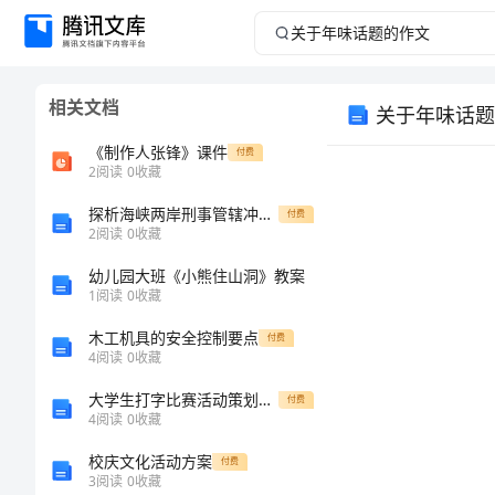
关
于
相关文档
关于年味话题
年
《制作人张锋》课件
付费
味
2
阅读
0
收藏
探析海峡两岸刑事管辖冲突及解决路径
话
付费
2
阅读
0
收藏
题
幼儿园大班《小熊住山洞》教案
1
阅读
0
收藏
的
木工机具的安全控制要点
付费
4
阅读
0
收藏
作
大学生打字比赛活动策划书参考
付费
文
4
阅读
0
收藏
校庆文化活动方案
付费
关
3
阅读
0
收藏