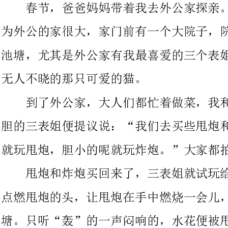
无人不晓的那只可爱的猫。
到了外公家，大人们都忙着做菜，我和三个表姐闲得无聊。大
胆的三表姐便提议说：“我们去买些甩炮和炸炮来玩吧！胆大的呢
就玩甩炮，胆小的呢就玩炸炮。”大家都拍手表示赞成。
甩炮和炸炮买回来了，三表姐就试玩给我们看。她先用打火机
点燃甩炮的头，让甩炮在手中燃烧一会儿，接着便立刻把它丢入池
塘。只听“轰”的一声闷响的，水花便被甩炮溅到半空之中。三表
姐又把炸炮往地上使劲儿一扔，炸炮“啪”的一声惊响，便立即爆
散开来，四周弥漫着呛人的火药味儿。
胆小的大表姐看到三表姐玩得这么开心，于是也试着玩了一根
甩炮。没想到她的胆子越玩越大，最后竟然超过了三表姐玩炮的胆
子。她把甩炮放进烟盒里，结果把烟盒炸成三半；她又把甩炮放在