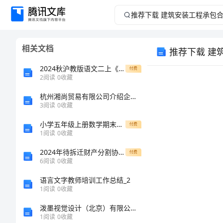
推
荐
相关文档
推荐下载 建
下
2024秋沪教版语文二上《发烫的手指》word教学设计
付费
载
2
阅读
0
收藏
杭州湘尚贸易有限公司介绍企业发展分析报告
建
3
阅读
0
收藏
筑
小学五年级上册数学期末考试试卷及答案（考点梳理）
付费
1
阅读
0
收藏
安
2024年待拆迁财产分割协议书
付费
6
阅读
0
收藏
装
语言文字教师培训工作总结_2
工
1
阅读
0
收藏
泼墨视觉设计（北京）有限公司介绍企业发展分析报告
程
1
阅读
0
收藏