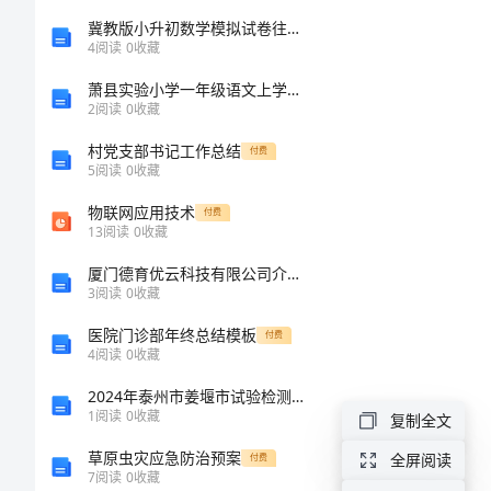
承
冀教版小升初数学模拟试卷往年题考
4
阅读
0
收藏
包
萧县实验小学一年级语文上学期期末考试试卷 附答案
2
阅读
0
收藏
合
村党支部书记工作总结
付费
5
阅读
0
收藏
同
物联网应用技术
付费
煤
＿万元。
13
阅读
0
收藏
厦门德育优云科技有限公司介绍企业发展分析报告
矿
3
阅读
0
收藏
02024
医院门诊部年终总结模板
付费
4
阅读
0
收藏
建
2024年泰州市姜堰市试验检测师之交通工程考试题库精品【历年真题】
筑
1
阅读
0
收藏
复制全文
安
草原虫灾应急防治预案
全屏阅读
付费
7
阅读
0
收藏