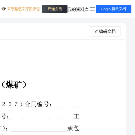
立享超值文库资源包
我的资料库
开通会员
Login 腾讯文档
编辑文档
Ｆ－９７－０２０７）合同编号：＿＿＿＿
＿＿＿工程编号：＿＿＿＿＿＿＿＿＿＿工
方（简称甲方）：＿＿＿＿＿＿＿＿＿承包
＿＿签订时间：＿＿＿＿＿＿＿＿＿＿＿＿＿
＿签订地点：＿＿＿＿＿＿＿＿＿＿＿＿＿＿根据《中华人民共和国经济合同法》、
炭部有关规定，结合本工程具体情况，经双