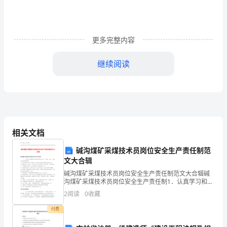
领
域
更多完整内容
说
继续阅读
课
稿
《春
天
相关文档
在
碱沟煤矿采煤技术员岗位安全生产责任制范
我
文大合辑
这
碱沟煤矿采煤技术员岗位安全生产责任制范文大合辑碱
沟煤矿采煤技术员岗位安全生产责任制1．认真学习和继
儿》
续执行党的各项安全方针、政策、指令、法规及各项规
2
阅读
0
收藏
章制度。2．努力学习新工艺、新技术，提升自己的技术
作
素
付费