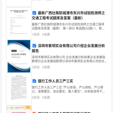
时
YN2446292钱振宇畜牧科1972
常
最新广西壮族防城港市东兴市试验检测师之
交通工程考试题库及答案（最新）
需
最新广西壮族防城港市东兴市试验检测师之交通工程考
要
试题库及答案（最新） 第一部分 单选题(50题) 1、新施
画的反光标线,白色反光标线的逆反射亮度系数不应低于
1
阅读
0
收藏
用
（ ）。A.80mcd·m-2·l
到
深圳市紫玥实业有限公司介绍企业发展分析
报告
说
深圳市紫玥实业有限公司 企业发展分析结果企业发展指
数得分企业发展指数得分深圳市紫玥实业有限公司综合
课
得分说明：企业发展指数根据企业规模、企业创新、企
3
阅读
0
收藏
业风险、企业活力四个维度对企业发展情况进行评价。
稿，
该企
写
银行工作人员三严三实
银行工作人员三严三实 “严以修身、严以用权、严以律
说
己，谋事要实、创业要实、做人要实”，对各级领导干部
的这一新要求，是加强领导干部作风建立一系列重要论
课
0
阅读
0
收藏
断的最新凝炼和提升。遵循“三严三实”，是每一位领导干
稿
付费