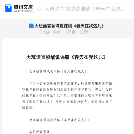
大
大班语言领域说课稿《春天在我这儿》
班
大班语言领域说课稿《春天在我这儿》
语
4
阅读
收藏
（
来自
：
豆柴
）
言
领
域
说
课
稿
《春