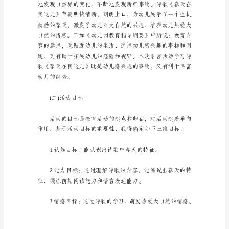
说
课
稿
《春
天
面开始我的说课。
在
我
一、说教材
这
儿》
(一)教材的内容分析
大
班
语
言