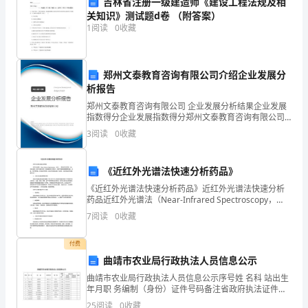
为
吉林省注册一级建造师《建设工程法规及相
关知识》测试题d卷 （附答案）
一
1
阅读
0
收藏
名
辛
郑州文泰教育咨询有限公司介绍企业发展分
幼儿的经验。
析报告
苦
郑州文泰教育咨询有限公司 企业发展分析结果企业发展
耕
指数得分企业发展指数得分郑州文泰教育咨询有限公司
综合得分说明：企业发展指数根据企业规模、企业创
3
阅读
0
收藏
(二)活动目标
新、企业风险、企业活力四个维度对企业发展情况进行
耘
评价。
的
《近红外光谱法快速分析药品》
教
《近红外光谱法快速分析药品》近红外光谱法快速分析
药品近红外光谱法（Near-Infrared Spectroscopy，
NIRS），是在近红外区域（780-2500纳米）进行光谱分
育
7
阅读
0
收藏
析的一种非破坏性分析
工
付费
曲靖市农业局行政执法人员信息公示
作
曲靖市农业局行政执法人员信息公示序号姓 名科 站出生
者，
年月职 务编制（身份）证件号码备注省政府执法证件国
家部委执法证件1马 荣畜牧科1966.10科长行政
25
阅读
0
收藏