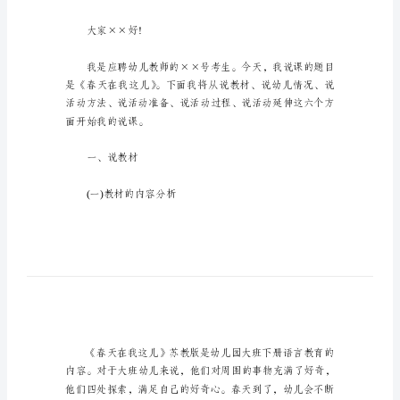
天
在
我
这
儿》
所帮助。
大
班
语
言
各位评委老师：
领
域
大家××好!