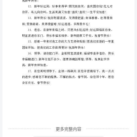
春
佳
节，
拜
年，
接
下
来
是
为
大
家
收
更多完整内容