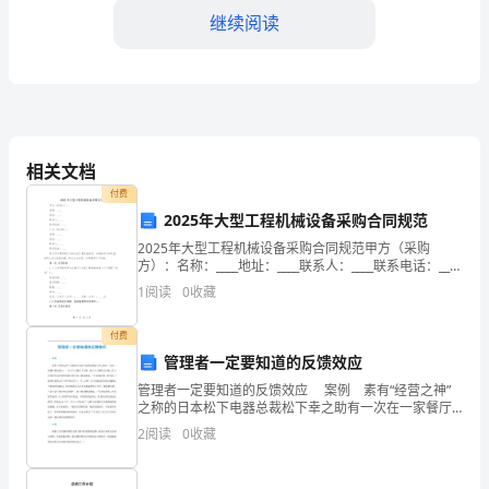
集
继续阅读
了
关
于
鸡
相关文档
验，看过之后笑开颜!
年
付费
2025年大型工程机械设备采购合同规范
春
2025年大型工程机械设备采购合同规范甲方（采购
方）：名称：____地址：____联系人：____联系电话：____
节
乙方（供应商）：名称：____地址：____联系人：____联
1
阅读
0
收藏
系电话：____鉴于甲
语
付费
送
管理者一定要知道的反馈效应
领
祝新年快乐!
管理者一定要知道的反馈效应 案例 素有“经营之神”
之称的日本松下电器总裁松下幸之助有一次在一家餐厅
导，
招待客人，一行六个人都点了牛排，等六个人都吃完主
2
阅读
0
收藏
餐，松下让助理去请烹调牛排的主厨过来，特别强调：
供