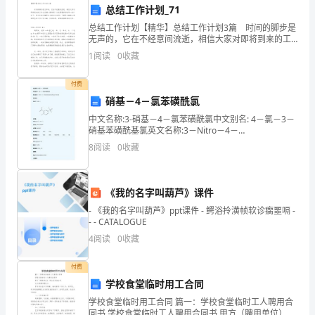
大
总结工作计划_71
总结工作计划【精华】总结工作计划3篇 时间的脚步是
家
无声的，它在不经意间流逝，相信大家对即将到来的工
作生活满心期待吧！为此需要好好地写一份计划了。那
参
1
阅读
0
收藏
么你真正懂得怎么制定计划吗？下面是小编精心整理的
考
付费
硝基－4－氯苯磺酰氯
借
中文名称:3-硝基－4－氯苯磺酰氯中文别名: 4－氯－3－
鉴，
硝基苯磺酰基氯英文名称:3－Nitro－4－
chlorobenzenesulfonyl chloride英文别
8
阅读
0
收藏
名:CAS:HYPERLINK
1.
《我的名字叫葫芦》课件
高
- 《我的名字叫葫芦》ppt课件 - 鳄浴拎潢帧软诊瘸噩嗝 -
高，猴年吉祥如意。
- - CATALOGUE
山
4
阅读
0
收藏
上
付费
的
学校食堂临时用工合同
合家欢乐，春节快乐!
人
学校食堂临时用工合同 篇一：学校食堂临时工人聘用合
同书 学校食堂临时工人聘用合同书 甲方（聘用单位）：