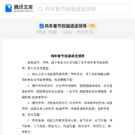
鸡
鸡年春节祝福语送领导
年
鸡年春节祝福语送领导
付费
春
3
阅读
收藏
（
来自
：
贤阅文档
）
节
祝
福
语
送
领
导
导，供大家参考借鉴，