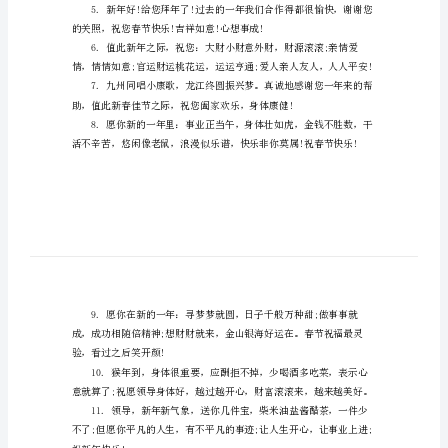
鸡
年
春
节
福美满!祝新春快乐!
祝
福
语
送
体，快乐无疆!
领
导
年快乐!
新