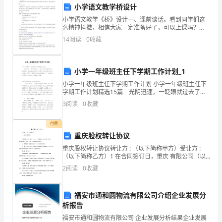
细
小学语文教学桥设计
分
小学语文教学《桥》设计一、课前谈话。看到同学们这
么精神抖擞，相信大家一定准备好了，可以上课吗？
市
二、交流预习1.课前预习的时候，我们已经知道这节课我
14
阅读
0
收藏
们要学习桥这一课。通过预习，你已经知道了什么？
场
生：自主
的
小学一年级班主任下学期工作计划_1
3.3个性化推广活动
小学一年级班主任下学期工作计划 小学一年级班主任下
需
学期工作计划精选15篇 光阴迅速，一眨眼就过去了，
我们又将迎来新的喜悦、新的收获，是时候抽出时间写
求
3
阅读
0
收藏
写计划了。相信大家又在为写计划犯愁了吧？下面是小
业的护肤和化妆建议；
和
付费
重庆股权转让协议
消
重庆股权转让协议转让方 : （以下简称甲方）受让方 :
动性和用户参与感；
费
（以下简称乙方）1 在合同签订日，重庆 有限公司（以
下简称：公司）的注册资本为人民币 —万元，该公司依
2
阅读
0
收藏
习
法有效存续。2、 甲方持有一公司_9%
惯，
动；
福安市通和圆物流有限公司介绍企业发展分
析报告
包
福安市通和圆物流有限公司 企业发展分析结果企业发展