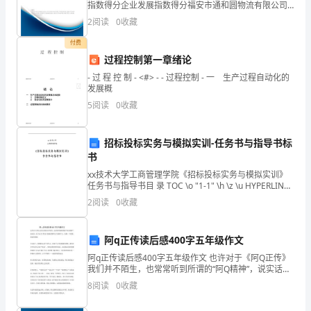
括
指数得分企业发展指数得分福安市通和圆物流有限公司
四、客户关系管理和售后服务
综合得分说明：企业发展指数根据企业规模、企业创
2
阅读
0
收藏
不
新、企业风险、企业活力四个维度对企业发展情况进行
评价。
付费
同
过程控制第一章绪论
年
- 过 程 控 制 - <#> - - 过程控制 - 一 生产过程自动化的
发展概
龄、
5
阅读
0
收藏
性
招标投标实务与模拟实训-任务书与指导书标
别、
书
地
xx技术大学工商管理学院《招标投标实务与模拟实训》
任务书与指导书目 录 TOC \o "1-1" \h \z \u HYPERLINK
域、
\l "_Toc430250134" 实验1 招标计划编制
2
阅读
0
收藏
收
阿q正传读后感400字五年级作文
入
阿q正传读后感400字五年级作文 也许对于《阿Q正传》
我们并不陌生，也常常听到所谓的“阿Q精神”，说实话，
等
读了这本《阿Q》我就觉得阿Q不是指个人，是指一个现
8
阅读
0
收藏
象，病态的现象。 全文读下，觉得阿Q是个可怜
方