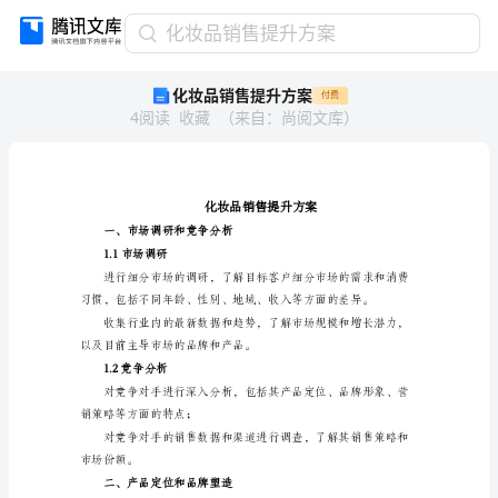
化
化妆品销售提升方案
妆
化妆品销售提升方案
付费
品
4
阅读
收藏
（
来自
：
尚阅文库
）
销
售
提
升
方
案
一、市场调研和竞争分析
化
1.1市场调研