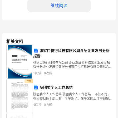
继续阅读
分
市
场
的
三、营销策略和推广活动
相关文档
调
3.1线上销售渠道
张家口悦行科技有限公司介绍企业发展分析
研，
报告
了
张家口悦行科技有限公司 企业发展分析结果企业发展指
体验；
数得分企业发展指数得分张家口悦行科技有限公司综合
解
得分说明：企业发展指数根据企业规模、企业创新、企
1
阅读
0
收藏
业风险、企业活力四个维度对企业发展情况进行评价。
该企
目
付费
院团委个人工作总结
标
院团委个人工作总结 院团委个人工作总结 不知不觉，
在团委担任干部已有一个学期了。在平常的工作中都是
客
在接收与审核各种资料，并拿出指导意见。现在，需要
4
阅读
0
收藏
自己静下心来回想这一学期的工作，总结个人收获与缺
3.2线下销售渠道
户
乏