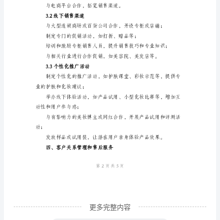
和
竞
的需求；
争
分
2.2品牌塑造
析
1.1
确定品牌的核心价
市
场
调
研
进
行
更多完整内容
细