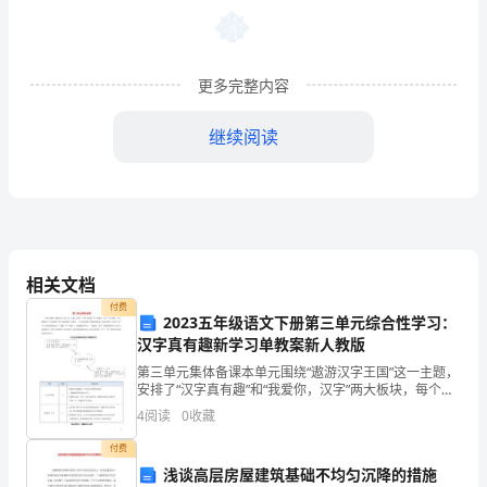
圆
钢
管
更多完整内容
支
继续阅读
架
基
三、管道焊接工艺：
础
1
――
相关文档
架
付费
2023五年级语文下册第三单元综合性学习：
空
汉字真有趣新学习单教案新人教版
第三单元集体备课本单元围绕“遨游汉字王国”这一主题，
质量提供必要的保证。
管
安排了“汉字真有趣”和“我爱你，汉字”两大板块，每个板
块包含“活动建议”和“阅读材料”两部分。“汉字真有趣”的
道
4
阅读
0
收藏
阅读材料有《字谜七则》《门内添“活”字
付费
敷
浅谈高层房屋建筑基础不均匀沉降的措施