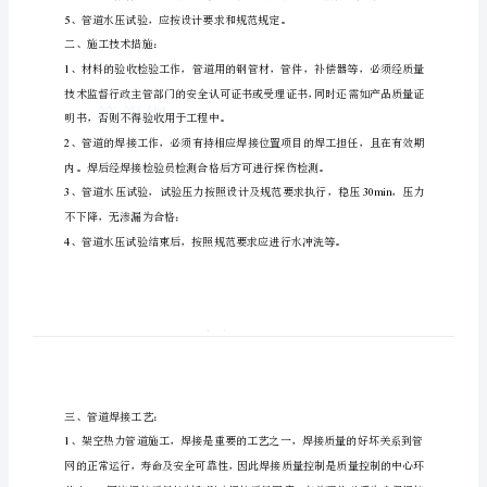
架
空
管
道
量来保证本工程安装质量。
工
程
架空管道安装：
施
1
工
2
方
案
4
管
5
道