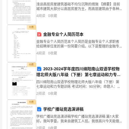
设
浅谈高层房屋建筑基础不均匀沉降的措施 【摘要】目前
强调按工艺要求开坡口，以保证焊透；
城市建筑大部分以高层房屋为主，而高层建筑由于各种
安
原因会导致基础不同部位发生不均匀沉降。一旦基础发
4
阅读
0
收藏
生不均匀沉降，会给整个上部结构带来很大的影响，产
2
、焊前准备
装
付费
1
）、坡口加工和清理除锈
――
金融专业个人简历范本
补
金融专业个人简历范本个人简历是金融专业个人求职者
坡口加工要求采用坡口机加工出坡口，
给招聘单位发的第一份简要介绍。以下是整理的金融专
业个人简历范本，仅供参照！篇一姓名：性别：女民
偿
4
阅读
0
收藏
族：汉族政治容颜：党员出寿辰期：户口：婚姻状况：
未婚学历：
器
付费
2023-2024学年度四川绵阳南山双语学校物
安
理北师大版八年级（下册）第七章运动和力专题
训练练习题（含答案解析）
装
四川绵阳南山双语学校物理北师大版八年级（下册）第
七章运动和力专题训练 考试时间：90分钟；命题人：教
许，隔夜才焊。
――
研组考生注意：1、本卷分第I卷（选择题）和第Ⅱ卷（非
2
阅读
0
收藏
选择题）两部分，满分100分，考试时间90分钟2
固
2
）、焊接设备及工装
付费
学校广播站竞选演讲稿
定
①
学校广播站竞选演讲稿学校广播站竞选演讲稿 篇1大家
支
好。我叫李雷。我来自建筑工人班。我很高兴今天能做
这个演讲，我非常兴奋。有些人经常说大学是半个社
2
阅读
0
收藏