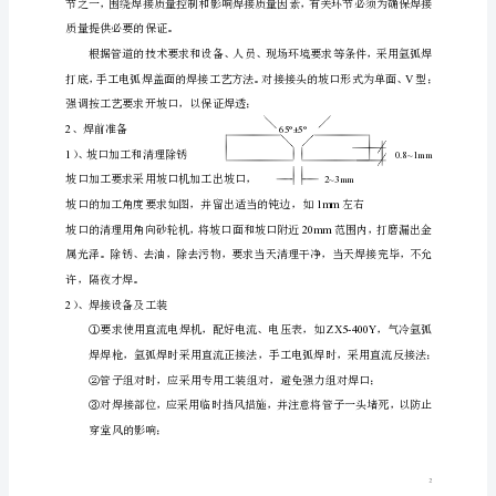
安
二、施工技术措施：
装
1
工
艺
明书，否则不得验收用于工程中。
流
2
程：
放
线
定
不下降，无渗漏为合格；
位
4
――
浇
筑