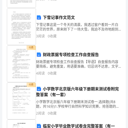
会，社会中有活生生的知识和经验，社会中有压力，社
架
会中有竞
②
安
下雪记事作文范文
③
装
下雪记事这是一个冬天的清晨，我透过窗户看到一片白
茫茫的世界，原来刚下了一场大雪。我迫不及待地跑到
――
穿堂风的影响；
窗户边，看看街上人们的反应。他们有的在抬头仰望雪
3
阅读
0
收藏
花纷飞，有的在拍照留念，有的则紧闭着双眼，似乎在
管
感受欢天
付费
道
财政票据专项检查工作自查报告
探
财政票据专项检查工作自查报告【导语】自查报告内容
要简练，避免重复，用语要准确，切忌词不达意，文字
冗长。以下是悠悠#整理的财政票据专项检查工作自查报
伤
4
阅读
0
收藏
告，欢迎阅读！【篇一】财政票据专项检查工作自查报
告一、
――
付费
小学数学北京版六年级下册期末测试卷附完
水
整答案（有一套）
压
小学数学北京版六年级下册期末测试卷一.选择题(共8
题，共16分)1.学校举行自然科学知识竞赛，抢答题的评
试
分规则是答对一题加100分，答错一题扣10分。把加100
2
阅读
0
收藏
分记作+100，四年级同学答对了8道题，
验
临安小学毕业数学试卷含完整答案（有一