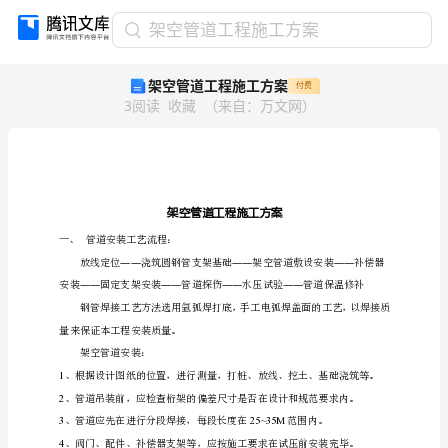
架
架空管道工程施工方案
空
架空管道工程施工方案
付费
管
3
阅读
收藏
（
来自
：
万文网
）
道
工
程
施
工
方
案
一、
管道安装工艺流程：