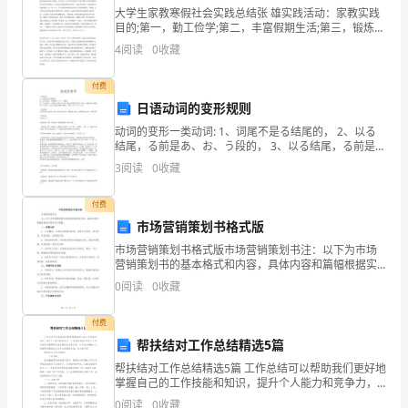
大学生家教寒假社会实践总结张 雄实践活动：家教实践
时
目的;第一，勤工俭学;第二，丰富假期生活;第三，锻炼自
己与人交往的能力，增加社会经验实践经历及收获。时
4
阅读
0
收藏
授
光如流水，总在不经意间静静地流逝。不知不觉在大学
课
付费
日语动词的变形规则
中
动词的变形一类动词: 1、词尾不是る结尾的， 2、以る
结尾，る前是あ、お、う段的， 3、以る结尾，る前是い
队
或え段，但い或え段假名在汉字上面，也就是说る前面
3
阅读
0
收藏
是一个汉字，汉字上至少有两个假名。「例：
四
付费
三
市场营销策划书格式版
中
市场营销策划书格式版市场营销策划书注：以下为市场
营销策划书的基本格式和内容，具体内容和篇幅根据实
队
际情况进行调整。一、背景分析1. 公司概况：介绍公司
0
阅读
0
收藏
的基本信息，包括公司名称、成立时间、经营范围、经
活
营理
付费
动
帮扶结对工作总结精选5篇
帮扶结对工作总结精选5篇 工作总结可以帮助我们更好地
目
掌握自己的工作技能和知识，提升个人能力和竞争力，
工作总结是我们对自己工作中的时间管理和任务分配的
0
阅读
0
收藏