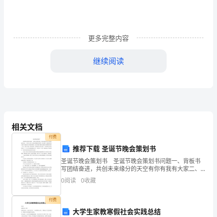
的
标
更多完整内容
志
课
继续阅读
时
计
划
相关文档
第
付费
1
推荐下载 圣诞节晚会策划书
周
圣诞节晚会策划书 圣诞节晚会策划书问题一、背板书
写团结奋进，共创未来缘分的天空有你有我有大家二、
主持人2或4人开场白尊敬的各位领导、各位老师，亲爱
第
0
阅读
0
收藏
的同学们大家好！重新走进大学校园的我们，对未来充
满了
1
付费
活动内容
课
大学生家教寒假社会实践总结