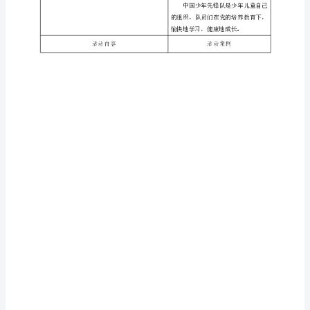
识。
方
教学重点
2.
案
员。
活
1.
动
教学难点
2.
主
题
活动形式
学
习
课前准备
队
章
—
我
们