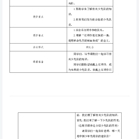
标
资
课时计划
料
1.
少
先
队
2.
活
活动目标
动
课
3.
教
师
授
光彩
1.
课