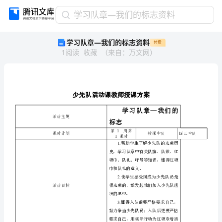
学
学习队章—我们的标志资料
习
学习队章—我们的标志资料
付费
队
1
阅读
收藏
（
来自
：
万文网
）
章
—
我
们
的
标
志
活动主题