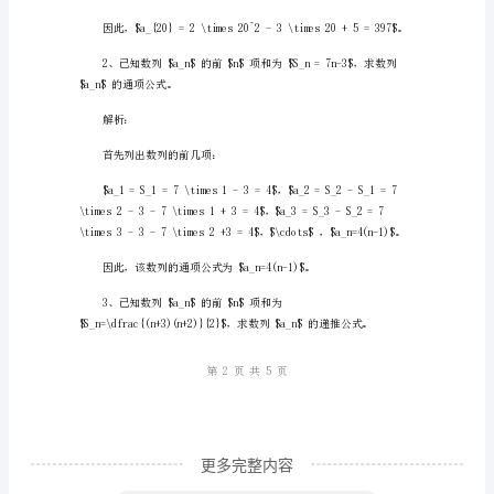
应
首先列出数列的前几项：
用
的
习
题
+2(20-1)$。
讲
解。
在
学
习
数
列
更多完整内容
及