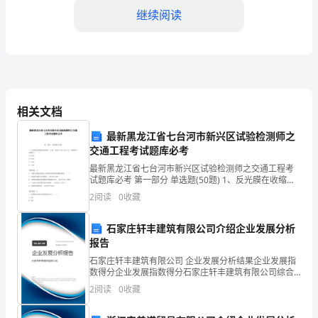
其
继续阅读
应
用
的
过
相关文档
将$a_1=5$代入式子中可得：
程
最新黑龙江省七台河市新兴区试验检测师之
交通工程考试题库必考
中，
最新黑龙江省七台河市新兴区试验检测师之交通工程考
试题库必考 第一部分 单选题(50题) 1、反光膜在收缩性
我
能试验后，任何一边的尺寸在10min内，其收缩不应超
化简可得：
2
阅读
0
收藏
过（ ）。A.0.5mmB.0.8
们
石家庄轩丰建筑有限公司介绍企业发展分析
需
$a_n=2n^2-3n+5$。
报告
要
石家庄轩丰建筑有限公司 企业发展分析结果企业发展指
数得分企业发展指数得分石家庄轩丰建筑有限公司综合
掌
得分说明：企业发展指数根据企业规模、企业创新、企
2
阅读
0
收藏
业风险、企业活力四个维度对企业发展情况进行评价。
握
该企