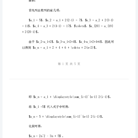
习
题
讲
应试能力。
解
教
案
好地掌握数列知识。
二：
数
1$），求$a_{20}$。
列
及
解析：
其