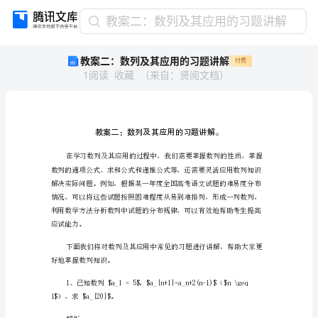
教
教案二：数列及其应用的习题讲解
案
教案二：数列及其应用的习题讲解
付费
二：
1
阅读
收藏
（
来自
：
贤阅文档
）
数
列
及
其
应
用
的