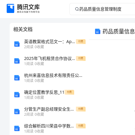
药
品
相关文档
药品质量信息
质
英语教案格式范文一：ApostcardfromNewYork
付费
量
2
阅读
0
收藏
2025年飞机租赁合作协议范本
信
付费
1
阅读
0
收藏
息
杭州来喜信息技术有限责任公司介绍企业发展分析报告
1
阅读
0
收藏
管
确定位置教学反思_11
付费
1
阅读
0
收藏
理
分管生产副总经理安全生产责任制范本
付费
制
2
阅读
0
收藏
作用。
综合解析四川荣县中学数学人教版七年级下册数据的收集、整理与描述定向训练A卷（详解版）
付费
度
1
阅读
0
收藏