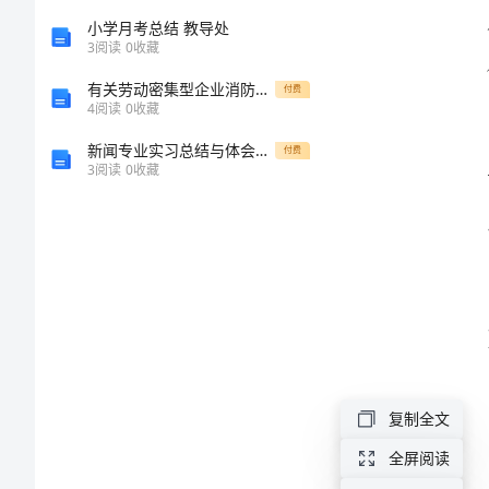
药
小学月考总结 教导处
3
阅读
0
收藏
品
有关劳动密集型企业消防安全专项治理工作总结
付费
质
4
阅读
0
收藏
量
新闻专业实习总结与体会示例
付费
3
阅读
0
收藏
方面：
信
息
管
理
制
度
是
复制全文
指
全屏阅读