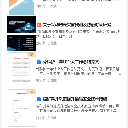
审
资事项2.1 投资金额2.2 投资方式2.3 投资回报第三条 经
2
阅读
0
收藏
营管理和决策3.1
阅。
一、
关于采动地表灾害预测及防治对策研究
教
- 采动地表灾害预测及防治对策研究 - 单击此处添加副标
题 - 汇报人： - 目录 - 01
学
2
阅读
0
收藏
情
付费
况
骨科护士年终个人工作总结范文
骨科护士年终个人工作总结范文 时光飞速，转眼又是
本
一年，回想去年，我院眼科医院、新院、宁南医院一一
落成，发展不断壮大，而今年，更是值得庆贺，不仅顺
0
阅读
0
收藏
学
利通过了卫生部“三甲复审”工作，还先后获得眼科、临床
期，
付费
煤矿斜井轨道提升运输安全技术措施
我
煤矿斜井轨道提升运输安全技术措施 山西煤销三百子煤
业有限公司大斜坡轨道提升运输 安全技术措施 施工单位:
主
机 电 科 施
2
阅读
0
收藏
要