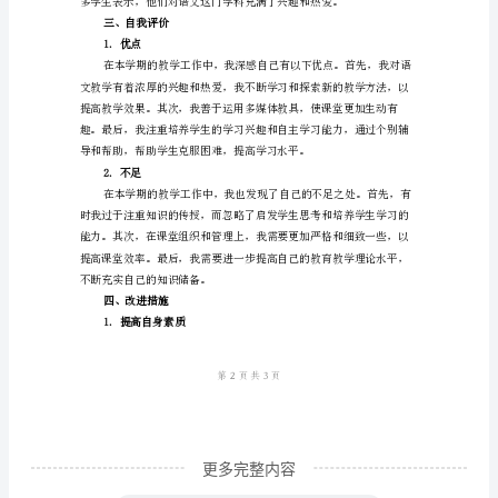
报
趣。
告
3.教学评价
尊
敬
的
校
二、学生情况
长：
我
是
小
学
语
更多完整内容
文