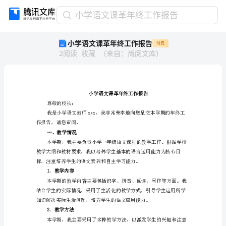
小
小学语文课革年终工作报告
学
小学语文课革年终工作报告
付费
语
2
阅读
收藏
（
来自
：
尚阅文库
）
文
课
革
年
终
小学语文课革年终工
工
尊敬的校长：
作