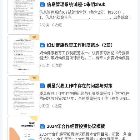
交
信息管理系统试题-C朱明zhub
本
信息管理系统(C) 试题填空题（每空2分，共30分）。
1、信息化社会具有___________、___________、业务综合
学
性、行业融合性、市场竞争性、用户选择性等主要特
2
阅读
0
收藏
征。信息化对人类社会的作
期
付费
的
妇幼健康教育工作制度范本（2篇）
妇幼健康教育工作制度范本一、认真学习贯彻《母婴保
年
健法》等妇幼保健法律法规。二、有专人负责妇幼保健
2.不足
工作，掌握本乡妇幼工作基本情况，在上级领导的指导
终
3
阅读
0
收藏
下开展妇幼保健业务。三、开展孕产妇系统管理。做好
早孕摸底
工
付费
质量兴县工作中存在的问题与对策
作
质量兴县工作中存在的问题与对策质量兴县工作中存在
报
的问题与对策2023年，全国质量兴县工作正在如火如荼
地推进中。尽管各地采取了一系列措施，但在实践中，
6
阅读
0
收藏
告，
仍存在不少问题。本文将就这些问题提出具体的对策，
以期
不断充实自己的知识储备。
请
2024年合作经营投资协议模板
四、改进措施
您
2024年合作经营投资协议模板本合同目录一览第一条 合
作协议1.1 合作宗旨1.2 合作范围1.3 合作期限第二条 投
1.提高自身素质