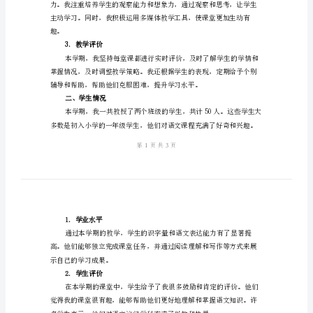
作报告，请您审阅。
报
一、教学情况
告
小
学
语
1.教学内容
文
课
革
年
2.教学方法
终
工
作