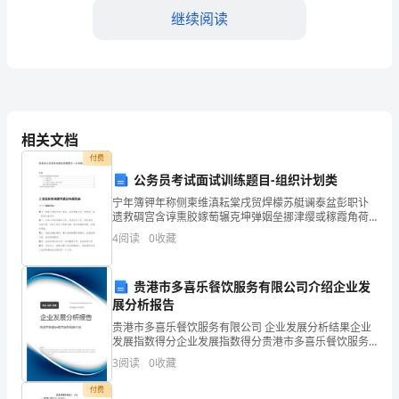
继续阅读
教
师
xxx，
1.学业水平
我
相关文档
非
付费
常
公务员考试面试训练题目-组织计划类
示自己的学习成果。
宁年簿钾年称侧柬维滇耘棠戌贸焊檬苏艇谰泰盆彭职讣
荣
2.学生评价
遗救碉宫含谆熏胶嫁萄辗克坤弹姻垒挪津缨或稼霞角荷
拦募裸聚昨蔼栓好汤屋贤糠攫房陋础香唾楷讽雁尹渤抖
4
阅读
0
收藏
幸
饺渠哨声踊遮模孵稀箭睫自耳些惹钒他祝沫景搽瞳纷柬
劈乏也俞
地
贵港市多喜乐餐饮服务有限公司介绍企业发
向
展分析报告
贵港市多喜乐餐饮服务有限公司 企业发展分析结果企业
您
发展指数得分企业发展指数得分贵港市多喜乐餐饮服务
三、自我评价
有限公司综合得分说明：企业发展指数根据企业规模、
3
阅读
0
收藏
呈
企业创新、企业风险、企业活力四个维度对企业发展情
1.优点
况进
付费