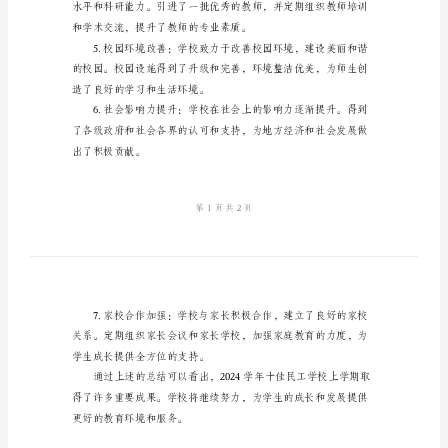
学
期
荣誉。
总
结
2024
学
年
十
佳
民
工