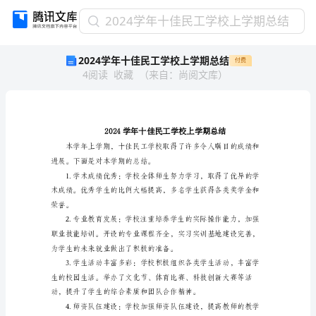
2024
2024学年十佳民工学校上学期总结
学
2024学年十佳民工学校上学期总结
付费
年
4
阅读
收藏
（
来自
：
尚阅文库
）
十
佳
民
工
学
校
上
进展。下面是对本学期的总结。