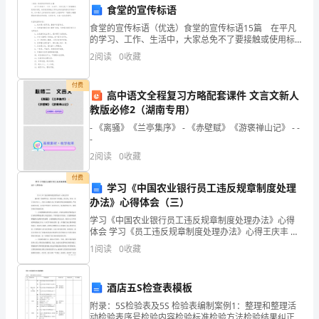
食堂的宣传标语
瞩
食堂的宣传标语（优选）食堂的宣传标语15篇 在平凡
目
的学习、工作、生活中，大家总免不了要接触或使用标
语吧，标语是用简短文字写出的有宣传鼓动作用的口
2
阅读
0
收藏
的
号。你知道什么样的标语才能称之为经典吗？下面是小
编整
成
付费
高中语文全程复习方略配套课件 文言文新人
教版必修2（湖南专用）
绩
- 《离骚》《兰亭集序》 - 《赤壁赋》《游褒禅山记》 - -
和
-
2
阅读
0
收藏
进
付费
展。
学习《中国农业银行员工违反规章制度处理
办法》心得体会（三）
下
学习《中国农业银行员工违反规章制度处理办法》心得
体会 学习《员工违反规章制度处理办法》心得王庆丰 通
面
过前一阶段的学习，结合自身工作实际，我认为，作为
1
阅读
0
收藏
一名分行机关员工，不但应该熟知与自己密
是
对
酒店五S检查表模板
附录：5S检验表及5S 检验表编制案例1：整理和整理活
本
动检验表序号检验内容检验标准检验方法检验结果纠正