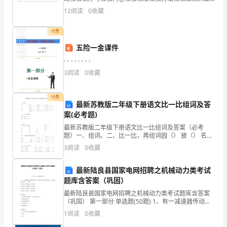
跟踪1物品分类及存弃规则未建立物品分类及存弃规则
学
12
阅读
0
收藏
（1分）物品分类及存弃规则不太完善（2分）物品分类
期
付费
的
五险一金课件
- - - - - - - -
总
3
阅读
0
收藏
结。
1.
付费
最新苏教版二年级下册语文比一比组词及答
案(必考题)
学
最新苏教版二年级下册语文比一比组词及答案（必考
术
题）一、组词。二、比一比，再组词园（） 披（） 名
（圆（） 坡（） 各（三、比一比，再组词 TOC \o "1-5"
3
阅读
0
收藏
成
\h \z 像 净 注母 幸 烧海
绩
最新陆良县国家电网招聘之机械动力类考试
题库含答案（巩固）
优
最新陆良县国家电网招聘之机械动力类考试题库含答案
（巩固） 第一部分 单选题(50题) 1、有一减速器传动装
秀：
置由带传动、链传动和齿轮传动组成，其安排顺序以方
1
阅读
0
收藏
案( )为好。A.带传动→齿轮传动→
学