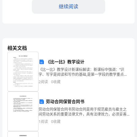
十
继续阅读
佳
民
工
学
相关文档
学生成长提供全方位的支持。
校
《比一比》教学设计
取
《比一比》教学设计新课标解读：新课标中强调：“识
字、写字是阅读和写作的基础,是第一学段的教学重点。”
得
这就要求教师在对低年级学生进行语文启蒙教育时,一方
2
阅读
0
收藏
面,要落实“以识字、写字为重点”的教学要求；另一方
了
更好的教育环境和服务。
许
劳动合同保管合同书
多
劳动合同保管合同书劳动合同是用于规范雇员与雇主之
间劳动关系的重要法律文件，具有法律效力，必须妥善
保管。保管劳动合同主要有以下几个方面的要点：1. 保
令
1
阅读
0
收藏
管地点：劳动合同应该妥善保管在雇主或雇员的人事档
案里
人