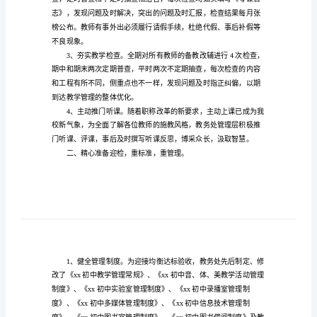
初
中
教
结如下。
务
处
工
作
总
结
进行。
根
据
校