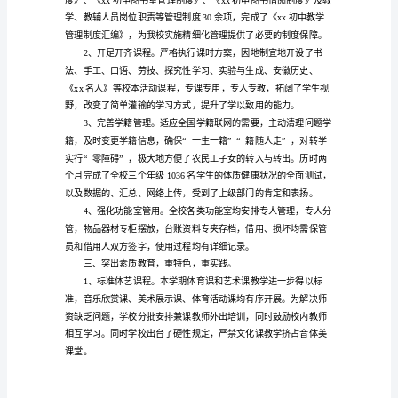
委
不良现象。
会
的
统
一
到达教学管理的整体优化。
部
署，
本
学
期，
教
务
处