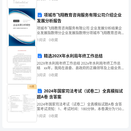
推
信用的原则基础上，就发电机组购销及维修事宜
进
项城市飞翔教育咨询服务有限公司介绍企业
发展分析报告
新
项城市飞翔教育咨询服务有限公司 企业发展分析结果企
课
业发展指数得分企业发展指数得分项城市飞翔教育咨询
服务有限公司综合得分说明：企业发展指数根据企业规
课堂。
1
阅读
0
收藏
改
模、企业创新、企业风险、企业活力四个维度对企业发
展情
为
精选202X年水利局年终工作总结
中
202X年水利局年终工作总结 202x年水利局年终工作总
结 xx年，我局在县委、县政府的正确领导及上级业务
心，
主管部门的关心和支持下，紧紧围绕《政府工作报告》
3
阅读
0
收藏
确定的主要工作
充
付费
2024年国家司法考试（试卷二）全真模拟试
分
题A卷 含答案
发
2024年国家司法考试（试卷二）全真模拟试题A卷 含答
案考试须知：1、考试时间：180分钟，本卷满分为150
挥
分。 2、请首先按要求在试卷的指定位置填写您的姓名、
1
阅读
0
收藏
准考证号等信息。 3、请仔细阅读各种题目
教