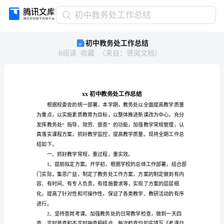
初
初中教务处工作总结
中
初中教务处工作总结
教
6
阅读
收藏
（
来自
：
贤阅文档
）
务
处
工
作
总
结
xx