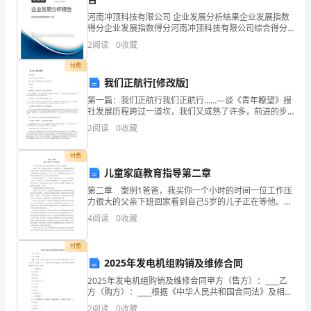
以
河南冲顶科技有限公司 企业发展分析结果企业发展指数
实
得分企业发展指数得分河南冲顶科技有限公司综合得分
说明：企业发展指数根据企业规模、企业创新、企业风
施
2
阅读
0
收藏
险、企业活力四个维度对企业发展情况进行评价。该企
业的
付费
素
我们正航行[修改版]
质
第一篇：我们正航行我们正航行……—谈《青年瞭望》报
社发展历程跨过一道坎，我们又成熟了许多，前进的步
教
伐将永不停止！——题记清爽的微风，淡雅的气息，同
2
阅读
0
收藏
学们星罗棋布的盘坐在三棵树草坪上，屏幕上播放的是
育
《青年
付费
为
儿童家庭教育指导第二章
目
第二章 案例1爸爸，我买你一个小时的时间一位工作压
力很大的父亲下班回家看到自己5岁的儿子正在等他。
小孩说：“爸，可以借我10美金吗？”父亲有些生气了：
标，
4
阅读
0
收藏
“别想拿钱去买那些毫无意义的玩具，我每天
以
付费
2025年发电机组购销及维修合同
整
2025年发电机组购销及维修合同甲方（售方）：____乙
体
方（购方）：____根据《中华人民共和国合同法》及相关
法律法规的规定，甲乙双方在平等、自愿、公平、诚实
2
阅读
0
收藏