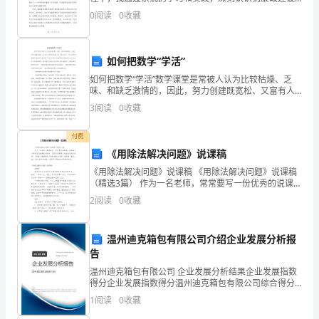
的重要性以及自身在其中的责任和使命。廉政教育课程
妪，
0
阅读
0
收藏
为我们提供了一个深入了解廉政理念和方法的机会，让
甚
至
如何把数学“学活”
如何把数学“学活”数学课堂是常被人认为比较枯燥、乏
比
味、和缺乏激情的，因此，努力创建既宽松、又富有人
情味的且便于学生善于思考、乐于探究的课堂环境显得
3
阅读
0
收藏
起
尤为重要。只有当学生体会到数学的乐趣学生才会主动
学习和
我
付费
《用除法解决问题》说课稿
们，
《用除法解决问题》说课稿 《用除法解决问题》说课稿
（精选3篇） 作为一名老师，常常要写一份优秀的说课
他
稿，说课稿可以帮助我们提高教学效果。怎样写说课稿
2
阅读
0
收藏
才更能起到其作用呢？下面是小编整理的《
们
有
温州迪克箱包有限公司介绍企业发展分析报
告
明
温州迪克箱包有限公司 企业发展分析结果企业发展指数
得分企业发展指数得分温州迪克箱包有限公司综合得分
亮
说明：企业发展指数根据企业规模、企业创新、企业风
1
阅读
0
收藏
险、企业活力四个维度对企业发展情况进行评价。该企
的
业的