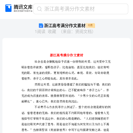
浙
浙江高考满分作文素材
江
浙江高考满分作文素材
付费
高
1
阅读
收藏
（
来自
：
贤阅文档
）
考
满
分
作
文
素
材