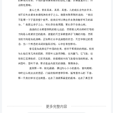
会
总
无聊的沉沦之地？
是
会
慷
慨
地
给
予
孩
童
一
份
更多完整内容