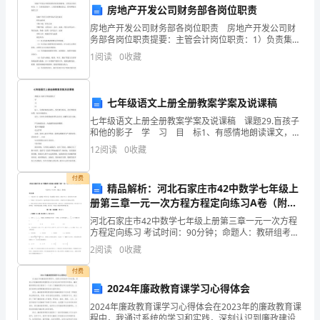
着
房地产开发公司财务部各岗位职责
房地产开发公司财务部各岗位职责 房地产开发公司财
些
务部各岗位职责提要：主管会计岗位职责：1）负责集团
成本、工程类帐簿的登记、管理和帐实清查工作 房地
许
1
阅读
0
收藏
产开发公司财务部各岗位职责 财务部经理 干脆上
歆
七年级语文上册全册教案学案及说课稿
羡：
七年级语文上册全册教案学案及说课稿 课题29.盲孩子
看
和他的影子 学 习 目 标1、有感情地朗读课文，感
受课文纯真、友好的情感氛围，体会诗情画意。 品
12
阅读
0
收藏
那
位，多角度多侧面地感受作品的
些
付费
精品解析：河北石家庄市42中数学七年级上
册第三章一元一次方程方程定向练习A卷（附答
孩
案详解）
河北石家庄市42中数学七年级上册第三章一元一次方程
子，
方程定向练习 考试时间：90分钟；命题人：教研组考生
注意：1、本卷分第I卷（选择题）和第Ⅱ卷（非选择题）
2
阅读
0
收藏
比
两部分，满分100分，考试时间90分钟2、答卷
付费
起
2024年廉政教育课学习心得体会
翁
2024年廉政教育课学习心得体会在2023年的廉政教育课
程中，我通过系统的学习和实践，深刻认识到廉政建设