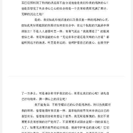
浙
江
高
考
满
分
作
文
素
材
社