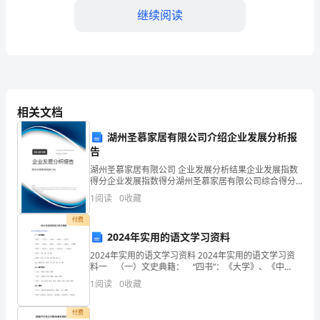
特
继续阅读
别
的
关
己行动起来，拂一拂心上的浮尘吧！
爱，
相关文档
这
湖州圣慕家居有限公司介绍企业发展分析报
关
告
湖州圣慕家居有限公司 企业发展分析结果企业发展指数
爱
得分企业发展指数得分湖州圣慕家居有限公司综合得分
说明：企业发展指数根据企业规模、企业创新、企业风
1
阅读
0
收藏
中
险、企业活力四个维度对企业发展情况进行评价。该企
业的
付费
又
2024年实用的语文学习资料
无
2024年实用的语文学习资料 2024年实用的语文学习资
料一 （一）文史典籍： “四书”：《大学》、《中
疑
会照亮黑暗。
庸》、《论语》、《孟子》 “五经”：《史记》、《尚
1
阅读
0
收藏
书》、《礼记》、《易记》、《春秋》 “
杂
付费