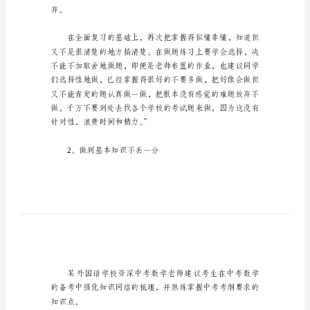
题
方
法
_1
北
这几个月的备考一定要有选择。
京
中
考
数
学
弃。
压