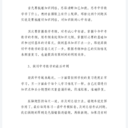
轴
题
解
题
方
法
备
考
针对性，浪费时间和精力。”
方
法
2、做到基本知识不丢一分
1、
大
胆