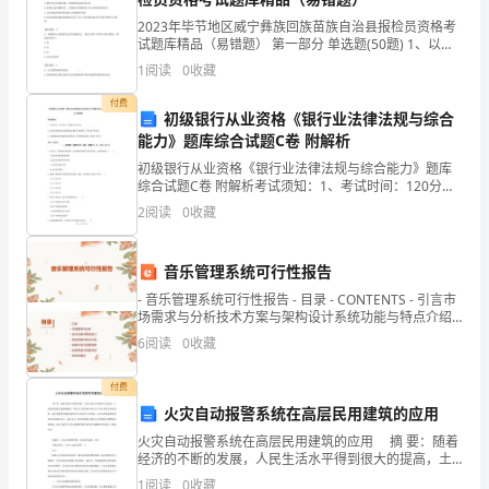
“有
2023年毕节地区威宁彝族回族苗族自治县报检员资格考
试题库精品（易错题） 第一部分 单选题(50题) 1、以下
所
关于自理报检单位的权利和义务的表述，错误的是( ）。
1
阅读
0
收藏
A.遵守有关法律法规，对报
不
付费
初级银行从业资格《银行业法律法规与综合
为
能力》题库综合试题C卷 附解析
才
初级银行从业资格《银行业法律法规与综合能力》题库
综合试题C卷 附解析考试须知：1、考试时间：120分
钟，本卷满分为100分。 2、请首先按要求在试卷的指定
能
2
阅读
0
收藏
位置填写您的姓名、准考证号等信息。 3、请仔细
有
音乐管理系统可行性报告
所
- 音乐管理系统可行性报告 - 目录 - CONTENTS - 引言市
3、做好中考数学的最后冲刺
场需求与分析技术方案与架构设计系统功能与特点介绍
为，
实施计划
6
阅读
0
收藏
大
付费
胆
火灾自动报警系统在高层民用建筑的应用
取
火灾自动报警系统在高层民用建筑的应用 摘 要：随着
经济的不断的发展，人民生活水平得到很大的提高，土
舍，
地资源也随之越来越紧张，然而为了满足城市的办公以
1
阅读
0
收藏