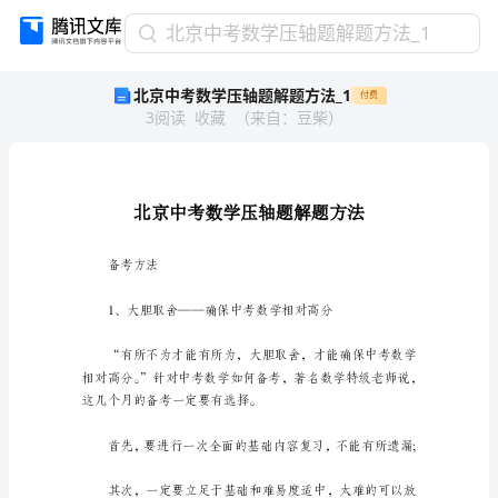
北
北京中考数学压轴题解题方法_1
京
北京中考数学压轴题解题方法_1
付费
中
3
阅读
收藏
（
来自
：
豆柴
）
考
数
学
压
轴
题
解
备考方法