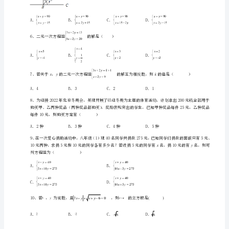
年
级
下
册
二
元
一
A．B．
次
C．D．
方
程