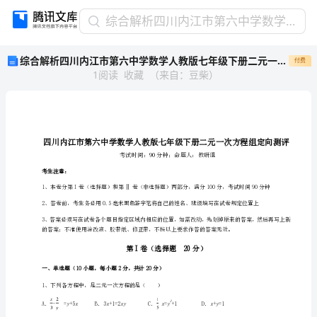
综
综合解析四川内江市第六中学数学人教版七年级下册二元一次方程组定向测评试卷（解析版）
合
综合解析四川内江市第六中学数学人教版七年级下册二元一次方程组定向测评试卷（解析版）
付费
解
1
阅读
收藏
（
来自
：
豆柴
）
析
四
川
内
江
市
第
考生注意：