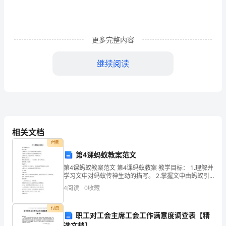
组
定
更多完整内容
向
继续阅读
测
评
y
试
相关文档
卷
付费
第4课蚂蚁教案范文
（解
第4课蚂蚁教案范文 第4课蚂蚁教案 教学目标： 1.理解并
学习文中对蚂蚁传神生动的描写。 2.掌握文中由蚂蚁引
发思考的感悟式写法。 3.借助文章，加深对生存、生命
析
4
阅读
0
收藏
的认识。 教学重点难点： 教学目标中的
版）
付费
职工对工会主席工会工作满意度调查表【精
6、二元一次方程组的解是（）
选文档】