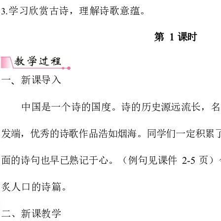
中国是一个诗的国度。诗的
发端，优秀的诗歌作品浩如烟
面的诗句也早已熟记于心。
例句见课件
2-5
（页）今天我
炙人口的诗篇。
观沧海
目标导学一：知人论世，朗读感知
-
155220
）
，即魏武帝。东汉末