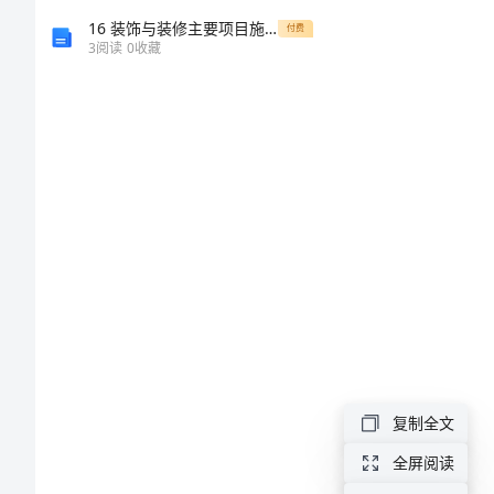
上
16 装饰与装修主要项目施工方案
、
一新课导入
付费
3
阅读
0
收藏
册
《4
古
代
二、新课教学
诗
歌
四
走进作者
1.
复制全文
首》
曹操
（
全屏阅读