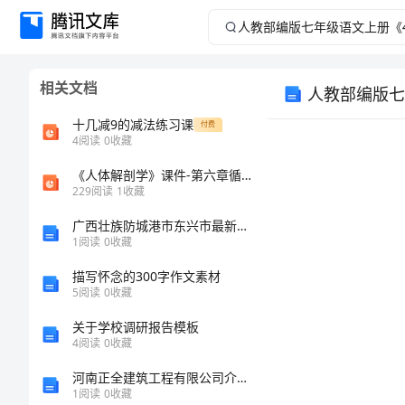
人
教
相关文档
人教部编版七
部
十几减9的减法练习课
付费
编
4
阅读
0
收藏
《人体解剖学》课件-第六章循环系统
版
229
阅读
1
收藏
七
广西壮族防城港市东兴市最新标准员专业管理实务基础试题库及参考答案【综合卷】
1
阅读
0
收藏
年
描写怀念的300字作文素材
5
阅读
0
收藏
2.
级
关于学校调研报告模板
3.
语
4
阅读
0
收藏
河南正全建筑工程有限公司介绍企业发展分析报告
文
1
阅读
0
收藏