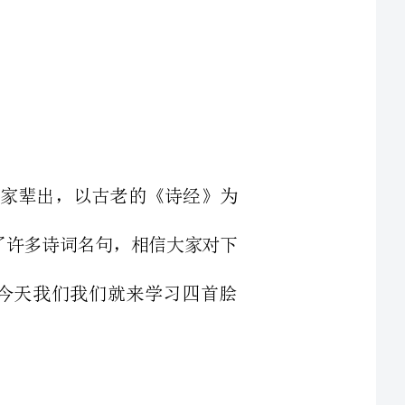
历史源远流长，名家辈出，以古老的《诗经》为
海。同学们一定积累了许多诗词名句，相信大家对下
们我们就来学习四首脍
年政治家、军事家、诗人。字孟德，沛