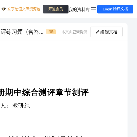
立享超值文库资源包
我的资料库
开通会员
Login 腾讯文档
专题对点练习四川遂宁市射洪中学数学七年级上册期中综合测评章节测评练习题（含答案解析）
编辑文档
本文由豆柴提供
付费
四川遂宁市射洪中学数学七年级上册期中综合测评章节测评
1、本卷分第I卷（选择题）和第Ⅱ卷（非选择题）两部分，满分100分，考试时间90分钟
3、答案必须写在试卷各个题目指定区域内相应的位置，如需改动，先划掉原来的答案，然后再写上新