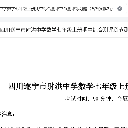
考试时间：90分钟；命题人：教研组
2、答卷前，考生务必用0.5毫米黑色签字笔将自己的姓名、班级填写在试卷规定位置上