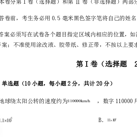
的答案；不准使用涂改液、胶带纸、修正带，不按以上要求作答的答案无效。
第I卷（选择题20分）
一、单选题（10小题，每小题2分，共计20分）
1、地球绕太阳公转的速度约为，数字110000用科学记数法表示应为（）
A．B．
C．D．
aa
a
数”，…，依此类推，则＝（）
2019
A．3B．﹣2C．D．