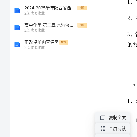
市
2024-2025学年陕西省西安市莲湖区八年级物理上学期期中教学质量检测试题（含答案）
付费
2
阅读
0
收藏
射
高中化学 第三章 水溶液中的离子平衡 2-1 水的电离和溶液的酸碱性课时作业（含解析）新人教版选修4-新人教版高中选修4化学试题
付费
2
阅读
0
收藏
洪
更改提单内容保函
付费
2
阅读
0
收藏
中
学
数
学
七
复制全文
年
全屏阅读