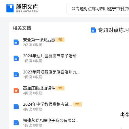
专
题
相关文档
对
安全第一课观后感
付费
点
2
阅读
0
收藏
2024年幼儿园感恩节亲子活动班级口号精选0条
练
1
阅读
0
收藏
习
2023年阿坝藏族羌族自治州九寨沟县国家电网招聘之文学哲学类考试题库（夺分金卷）
2
阅读
0
收藏
四
高血压脑出血课件
付费
考生注意：
4
阅读
0
收藏
川
2024年中学教师资格考试《教育知识与能力》能力测试试卷B卷
付费
遂
4
阅读
0
收藏
福建永春八映电子商务有限公司介绍企业发展分析报告
宁
1
阅读
0
收藏