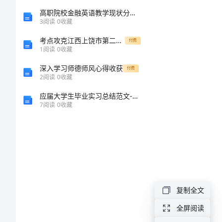
建
高职院校金融英语教学现状分析及对策研究
3
阅读
0
收藏
筑
考点攻克江西上饶市第二中学数学八年级下册三角形章节测试练习题（解析版）
付费
设
1
阅读
0
收藏
计
深入学习师德师风心得收获
付费
2
阅读
0
收藏
趋
应届大学生毕业实习总结范文-大学生毕业实习总结
势
7
阅读
0
收藏
管
理
论
文
“中
复制全文
国
全屏阅读