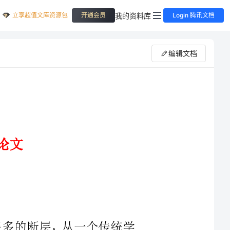
立享超值文库资源包
我的资料库
开通会员
Login 腾讯文档
编辑文档
生了很多的断层，从一个传统学
破坏最厉害的城市”。中国现代设
的北京“国际活性空间论坛”上这