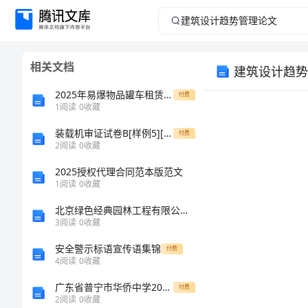
建
筑
相关文档
建筑设计趋势
设
2025年易爆物品罐车租赁服务合同
付费
计
1
阅读
0
收藏
装载机审证试卷B[样例5][修改版]
趋
付费
2
阅读
0
收藏
势
2025授权代理合同范本版范文
1
阅读
0
收藏
管
北京绿色经典园林工程有限公司介绍企业发展分析报告
3
阅读
0
收藏
理
安全警示标语宣传语集锦
付费
论
4
阅读
0
收藏
广东省普宁市华侨中学2024年高一上学期第一次诊断性考试生物试卷（含答案）
付费
文
2
阅读
0
收藏