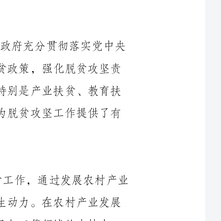
关于脱贫攻坚的决策部署，全面贯彻精准扶贫政策，强化脱贫攻坚责
任落实。同时，各类扶贫政策进一步落地，特别是产业扶贫、教育扶
贫和健康扶贫等政策。这些政策的有效实施为脱贫攻坚工作提供了有
在2024年，我们进一步加强了产业扶贫工作，通过发展农村产业
和壮大农民收入源泉，激发了贫困地区的内生动力。在农村产业发展
域的支持力
度，帮助贫困户增加收入。同时，通过推动农村旅游、乡村振兴等工
作，为农村贫困地区带来了更多发展机会。这些举措使贫困地区的产