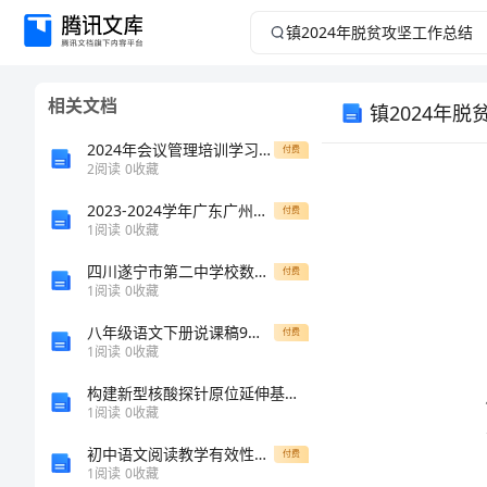
镇
2024
相关文档
镇2024年
年
2024年会议管理培训学习心得总结
付费
脱
2
阅读
0
收藏
贫
2023-2024学年广东广州市第七中学数学人教版七年级下册不等式与不等式组综合训练练习题
付费
1
阅读
0
收藏
攻
四川遂宁市第二中学校数学七年级上册期中综合测评必考点解析试题（含解析）
付费
1
阅读
0
收藏
坚
八年级语文下册说课稿9桃花源记(说课稿)
付费
1
阅读
0
收藏
工
构建新型核酸探针原位延伸基因芯片的研究的中期报告
作
1
阅读
0
收藏
初中语文阅读教学有效性初探
付费
总
1
阅读
0
收藏