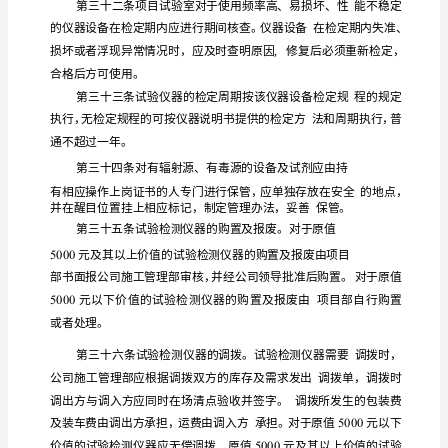
章
总
则
第
一
条
试
验
检
测
工
作
是