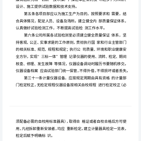
试
验
检
测
工
作
管
理
办
法
第
一