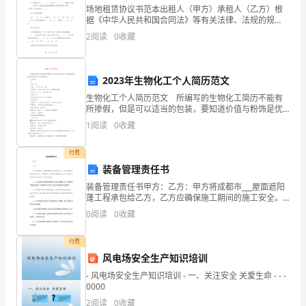
场地租赁协议书范本出租人（甲方）承租人（乙方）根
预
据《中华人民共和国合同法》等有关法律、法规的规
定，双方就租赁场地从事经营的事宜经协商达成协议如
控
2
阅读
0
收藏
下：第一条 租赁场地乙方承租甲方____________（
制
2023年生物化工个人简历范文
及
生物化工个人简历范文 所编写的生物化工简历不能有
检
所掺假，但是可以适当的包装，要知道价值与粉饰是优
质简历必不可少的组成部分。 个人信息 XXX 性
1
阅读
0
收藏
验
别： 男 年 龄： 33岁 民 族：
的
付费
装备管理责任书
必
装备管理责任书甲方：乙方：甲方将成都市___屋面遮阳
蓬工程承包给乙方，乙方应确保施工期间的施工安全。
要
为明确责任，做好施工期间的安全工作，特签订本装修
0
阅读
0
收藏
施工安全责任书，具体内容如下：1、乙方应做好在装修
技
期
付费
术
风电场安全生产知识培训
手
- 风电场安全生产知识培训 - 一、关注安全 关爱生命 - - -
0000
段。
2
阅读
0
收藏