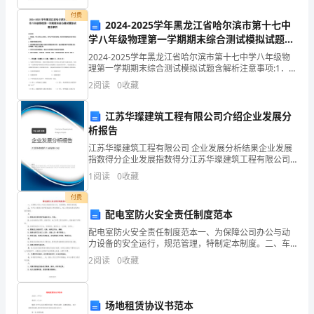
要
付费
2024-2025学年黑龙江省哈尔滨市第十七中
组
学八年级物理第一学期期末综合测试模拟试题含
解析
成
2024-2025学年黑龙江省哈尔滨市第十七中学八年级物
理第一学期期末综合测试模拟试题含解析注意事项:1．答
题前，考生先将自己的姓名、准考证号码填写清楚，将
部
2
阅读
0
收藏
条形码准确粘贴在条形码区域内。2．答题时请按
份，
江苏华璨建筑工程有限公司介绍企业发展分
是
析报告
江苏华璨建筑工程有限公司 企业发展分析结果企业发展
对
指数得分企业发展指数得分江苏华璨建筑工程有限公司
综合得分说明：企业发展指数根据企业规模、企业创
1
阅读
0
收藏
工
新、企业风险、企业活力四个维度对企业发展情况进行
评价。
付费
程
配电室防火安全责任制度范本
质
配电室防火安全责任制度范本一、为保障公司办公与动
力设备的安全运行，规范管理，特制定本制度。二、车
量
间办为配电系统和配电室的日常管理部门，电工负责配
2
阅读
0
收藏
电系统的具体操作管理。三、1、配电室本身的防护设施
进
应安全
行
场地租赁协议书范本