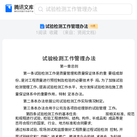
试
试验检测工作管理办法
验
试验检测工作管理办法
付费
检
1
阅读
收藏
（
来自
：
贤阅文档
）
测
工
作
管
理
办
法