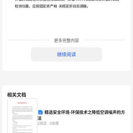
质
量
管
理
更多完整内容
和
质
继续阅读
量
保
证
相关文档
体
系
精选安全环境-环保技术之降低空调噪声的方
的
法
2
阅读
0
收藏
重