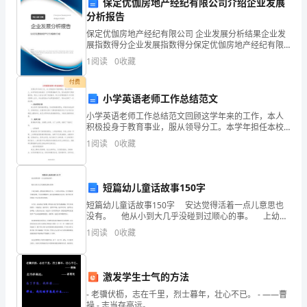
3.用户运营：
保定优伽房地产经纪有限公司介绍企业发展
现
分析报告
更
保定优伽房地产经纪有限公司 企业发展分析结果企业发
展指数得分企业发展指数得分保定优伽房地产经纪有限
公司综合得分说明：企业发展指数根据企业规模、企业
好
1
阅读
0
收藏
创新、企业风险、企业活力四个维度对企业发展情况进
行评
等。
的
付费
小学英语老师工作总结范文
工
4.渠道拓展：
小学英语老师工作总结范文回顾这学年来的工作，本人
积极投身于教育事业，服从领导分工。本学年担任本校
作
的四、五年级英语教学工作，因为我是学习英语教育
1
阅读
0
收藏
的，再加上之前也从事了英语教学，所以本学期的教学
表
工作开展还
现
5.数据分析与优化：
短篇幼儿童话故事150字
和
短篇幼儿童话故事150字 安达觉得活着一点儿意思也
没有。 他从小到大几乎没碰到过顺心的事。 上幼儿
职
园时，老师总是和他过不去，三天两头用罚站、关小黑
1
阅读
0
收藏
屋等手段惩治他。在安达的概念中，幼儿园和地
业
6.团队管理与协作：
发
激发学生士气的方法
- 老骥伏枥，志在千里，烈士暮年，壮心不已。 - ——曹
展。
操 - 志当存高远。