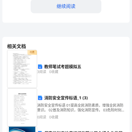
将
继续阅读
制
定
三、工作重点及具体计划：
以
1.市场分析与竞争分析：
下
相关文档
付费
个
人
教师笔试考题模拟五
3
阅读
0
收藏
工
身策略。
作
2.品牌推广：
计
消防安全宣传标语_1 (3)
划，
消防安全宣传标语 01提高全民消防素质，增强全民消防
告等。
意识。 02普及消防知识，强化消防宣传。 03危险时刻真
朋友，勿忘火警119。 04幸福平安一生，火灾远离家
以
0
阅读
0
收藏
庭。
实