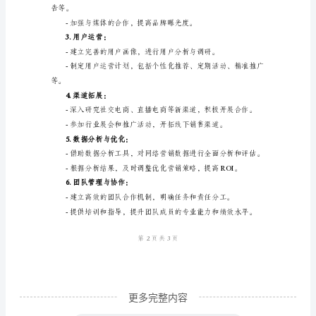
2023
年，
作
为
一
名
播电商等，实现全渠道销售覆盖。
网
络
营
销
人
员，
我
更多完整内容