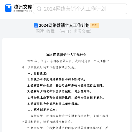
2024
2024网络营销个人工作计划
网
2024网络营销个人工作计划
付费
络
阅读
收藏
（
来自
：
尚阅文库
）
营
销
个
人
工
作
计