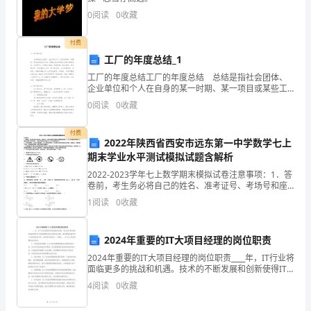
一、
0
阅读
0
收藏
目
付费
工厂的年度总结_1
标
工厂的年度总结工厂的年度总结 总结是指社会团体、
设
企业单位和个人在自身的某一时期、某一项目或某些工
作告一段落或者全部完成后进行回顾检查、分析评价，
0
阅读
0
收藏
从而肯定成绩，得到经验，找出差距，得出教训和一些
置：
规
1.
付费
2022年陕西省西安市远东第一中学数学七上
期末学业水平测试模拟试题含解析
实
2022-2023学年七上数学期末模拟试卷注意事项：1．答
现
卷前，考生务必将自己的姓名、准考证号、考场号和座
位号填写在试题卷和答题卡上。用2B铅笔将试卷类型
1
阅读
0
收藏
公
（B）填涂在答题卡相应位置上。将条形码粘贴在答
司
2024年重要的IT大项目经理的岗位职责
年
2024年重要的IT大项目经理的岗位职责____年，IT行业将
面临更多的挑战和机遇。技术的不断发展和创新使得IT
度
项目经理的角色变得更加关键，他们需要具备更加广泛
4
阅读
0
收藏
的技能和知识，承担更多的责任。下面是__
网