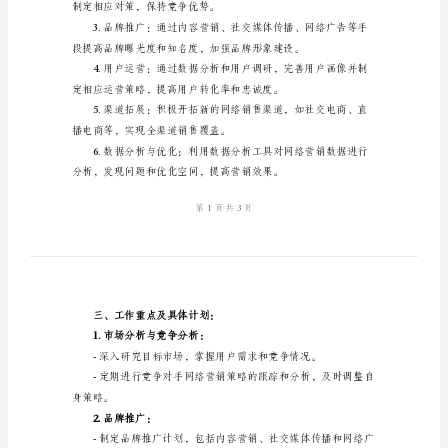
划
一、目标设置：
2024
网
络
营
销
个
二、策略制定与实施：
人
工
作
计
制定相应对策，保持竞争优势。
划