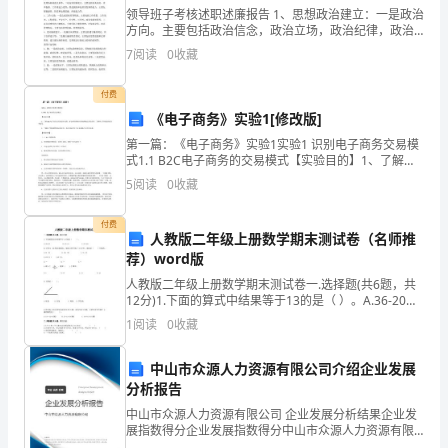
学
领导班子考核述职述廉报告 1、思想政治建立：一是政治
方向。主要包括政治信念，政治立场，政治纪律，政治
数
鉴别力和敏锐性，政策理论水平等；二是全局观念。主
7
阅读
0
收藏
要包括贯彻中央省委决策部署和省局要求以及公司党委
决议
学
7、下列长度的三条线段，能组
付费
八
《电子商务》实验1[修改版]
第一篇：《电子商务》实验1实验1 识别电子商务交易模
年
式1.1 B2C电子商务的交易模式【实验目的】1、了解
B2C电子商务应用的基本流程，体会网络购物与传统购
5
阅读
0
收藏
级
物之间的差异。了解网上零售提供的基本服务。2
BEABC
下
付费
人教版二年级上册数学期末测试卷（名师推
册
荐）word版
人教版二年级上册数学期末测试卷一.选择题(共6题，共
三
A．B．
12分)1.下面的算式中结果等于13的是（ ）。A.36-20
B.43-21 C.53-402.小明9：45
1
阅读
0
收藏
角
形
中山市众源人力资源有限公司介绍企业发展
分析报告
定
中山市众源人力资源有限公司 企业发展分析结果企业发
C．D．
向
展指数得分企业发展指数得分中山市众源人力资源有限
公司综合得分说明：企业发展指数根据企业规模、企业