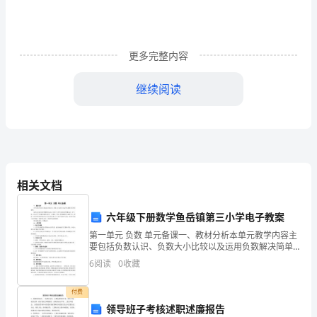
题
（解
更多完整内容
析
继续阅读
卷）
C．三角形的三条内角平分线的交点
福
D．三角形三边中垂线的交点
建
厦
相关文档
门
六年级下册数学鱼岳镇第三小学电子教案
市
第一单元 负数 单元备课一、教材分析本单元教学内容主
要包括负数认识、负数大小比较以及运用负数解决简单
湖
问题等。本单元内容只是对负数初步认识，但对于小学
6
阅读
0
收藏
生来说是对代数认识一次飞跃。因为小学生理解负数意
滨
义时
付费
中
领导班子考核述职述廉报告