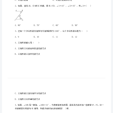
湖
滨
中
学
数
学
一、单选题（10小题，每小题2分，共计20分）
1、不一定在三角形内部的线段是（）
八
年
级
下