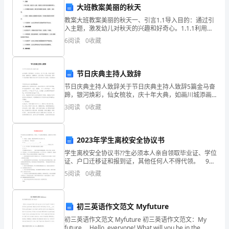
很
大班教案美丽的秋天
教案大班教案美丽的秋天一、引言1.1导入目的：通过引
荣
入主题，激发幼儿对秋天的兴趣和好奇心。1.1.1利用图
片或实物：展示秋天的图片或实物，如落叶、南瓜等。
幸
6
阅读
0
收藏
1.1.2提问：邀请幼儿观察图片或实物，引导
站
节日庆典主持人致辞
在
形成人人皆环保的良好氛围。
节日庆典主持人致辞关于节日庆典主持人致辞5篇金马奋
这
蹄，银河焕彩，仙女梳妆，庆十年大典，如画川城添画
卷；福星映日，童霸越洋，蓝天织锦，听百姓欢歌，集
3
阅读
0
收藏
里，
群产业起群雄下面给大家分享节日庆典主持人致辞，欢
迎
向
2023年学生离校安全协议书
大
学生离校安全协议书??生必须本人亲自领取毕业证、学位
证、户口迁移证和报到证，其他任何人不得代领。 9、
家
本协议一式两份，数信学院和学生本人各持一份。
5
阅读
0
收藏
10、联系方式： 手机 QQ号 甲 方：
呼
谢谢大家！
吁
初三英语作文范文 Myfuture
节
初三英语作文范文 Myfuture 初三英语作文范文：My
future Hello, everyone! What will you be in the