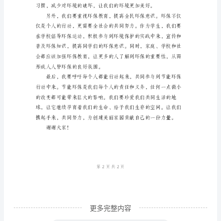
的
领
导、
老
师、
亲
爱
的
同
学
们：
大
家
更多完整内容