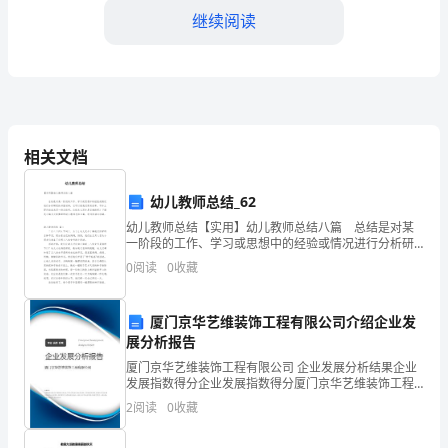
好！
继续阅读
我
是
XXX
护环境。
中
相关文档
学
幼儿教师总结_62
XXX
幼儿教师总结【实用】幼儿教师总结八篇 总结是对某
班
一阶段的工作、学习或思想中的经验或情况进行分析研
究的书面材料，它可以使我们更有效率，不如立即行动
0
阅读
0
收藏
起来写一份总结吧。总结怎么写才是正确的呢？下面是
的
小
XX，
厦门京华艺维装饰工程有限公司介绍企业发
展分析报告
今
厦门京华艺维装饰工程有限公司 企业发展分析结果企业
天
发展指数得分企业发展指数得分厦门京华艺维装饰工程
有限公司综合得分说明：企业发展指数根据企业规模、
2
阅读
0
收藏
企业创新、企业风险、企业活力四个维度对企业发展情
我
况进