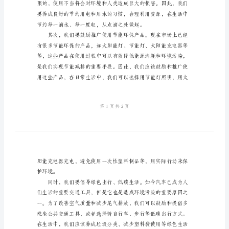
节
能
环
来。
保
的
优
秀
倡
议
书
尊
敬