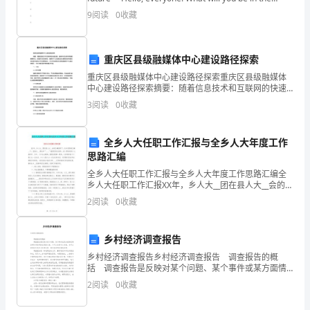
能
future? I think I wi
9
阅读
0
收藏
环
保
重庆区县级融媒体中心建设路径探索
重庆区县级融媒体中心建设路径探索重庆区县级融媒体
理
中心建设路径探索摘要：随着信息技术和互联网的快速
发展，融媒体成为新闻传播的重要形式。在重庆市的区
3
阅读
0
收藏
念，
县级，融媒体中心的建设成为提高信息传播效率和提升
服务水平
倡
全乡人大任职工作汇报与全乡人大年度工作
议
思路汇编
全乡人大任职工作汇报与全乡人大年度工作思路汇编全
大
乡人大任职工作汇报XX年，乡人大__团在县人大__会的正
确指导下，在乡党委的正确__下，坚持以___理论和“____”
2
阅读
0
收藏
家
重要思想为指导，深入贯彻党的十七届
共
乡村经济调查报告
同
乡村经济调查报告乡村经济调查报告 调查报告的概
括 调查报告是反映对某个问题、某个事件或某方面情
参
况调查研究所获得的成果的文章。它可以在报刊上发
2
阅读
0
收藏
表，也可以供领导机关作为处理问题、制定政策的依据
与
或