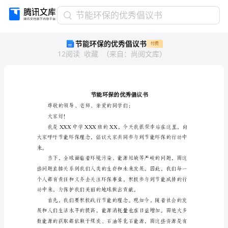
节
节能环保的优秀倡议书
能
节能环保的优秀倡议书
付费
环
12
阅读
收藏
（
来自
：
尚阅文库
）
保
的
优
秀
倡
议
书
大家好！