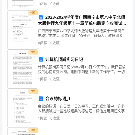
请人名称/姓名
的
1
阅读
0
收藏
收
付费
2023-2024学年度广西南宁市第八中学北师
大版物理九年级第十一章简单电路定向攻克试卷
获。
（含答案详解版）
广西南宁市第八中学北师大版物理九年级第十一章简单
当
电路定向攻克 考试时间：90分钟；命题人：教研组考生
注意：1、本卷分第I卷（选择题）和第Ⅱ卷（非选择题）
0
阅读
0
收藏
我
两部分，满分100分，考试时间90分钟2、答卷前
付费
们
计算机顶岗实习日记
的
计算机顶岗实习日记 xx年2月16日 今天下午，我怀着愉
快的心情来到公司，刚刚来到这个新的工作单位，一切
都很陌生。不过当我看到公司里的员工都很友善，顿时
祖
1
阅读
0
收藏
让我有了一种家的感觉!紧张的心情也逐渐消失，取而
辈
付费
父
会议的标语_1
会议的标语 在日复一日的学习、工作或生活中，许多
辈
人都接触过一些比较经典的标语吧，标语是用简短文字
写出的有宣传鼓动作用的口号。什么样的标语才经典
1
阅读
0
收藏
回
呢？以下是小编帮大家整理的会议的标语，希望能够帮
助到大家
想
付费