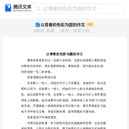
以
以青春的色彩为题的作文
青
以青春的色彩为题的作文
付费
春
8
阅读
收藏
（
来自
：
贤阅文档
）
的
色
彩
为
题
的
作