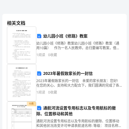
拥
青春是纤纤不染的白色
有
相关文档
青
幼儿园小班《修路》教案
春
幼儿园小班《修路》教案幼儿园小班《修路》教案（通
用10篇） 作为一名人民教师，总归要编写教案，借助
是
教案可以有效提升自己的教学能力。我们该怎么去写教
1
阅读
0
收藏
案呢？下面是小编为大家整理的幼儿园小班《修路》教
我
案
们
的种子。
2023年暑假致家长的一封信
2023年暑假致家长的一封信 亲爱的家长朋友：您好!
这
在您的关心、支持和大力配合下，我们圆满的完成了各
项教育教学工作，在此向您致以衷心的感谢!一年一度的
一
1
阅读
0
收藏
暑假生活开始了，希望您帮助孩子科学、合理地
生
付费
通航河流设置专用标志以及专用航标的撤
最
除、位置移动和其他
通航河流设置专用标志以及专用航标的撤除、位置移动
大
和其他状况改变许可申请表航道名称: 等级： 项目名称申