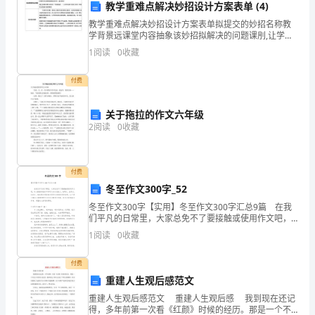
教学重难点解决妙招设计方案表单 (4)
他
教学重难点解决妙招设计方案表单拟提交的妙招名称教
学背景远课堂内容抽象该妙招拟解决的问题课刖,让学生
们
上网收集有关材料进行预先了解，课内，借助多 媒体课
1
阅读
0
收藏
件和互联网视频相关知识，进行教学通过多媒体课件动
那
画对
付费
把
戏
关于拖拉的作文六年级
2
阅读
0
收藏
年
华
付费
时，
冬至作文300字_52
冬至作文300字【实用】冬至作文300字汇总9篇 在我
我
们平凡的日常里，大家总免不了要接触或使用作文吧，
作文根据体裁的不同可以分为记叙文、说明文、应用
们
1
阅读
0
收藏
文、议论文。相信很多朋友都对写作文感到非常苦恼
是
付费
重建人生观后感范文
那
重建人生观后感范文 重建人生观后感 我到现在还记
样
得，多年前第一次看《红颜》时候的经历。那是一个不