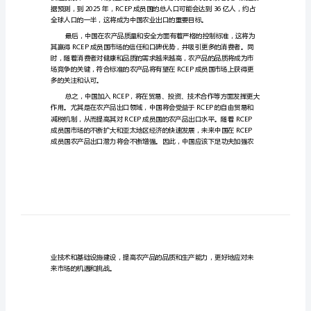
产
品
出
口
潜
力
断提升。
研
究
中
国