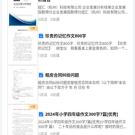
域
纽汇（杭州）科技有限公司 企业发展分析结果企业发展
指数得分企业发展指数得分纽汇（杭州）科技有限公司
全
综合得分说明：企业发展指数根据企业规模、企业创
3
阅读
0
收藏
新、企业风险、企业活力四个维度对企业发展情况进行
评价。
面
付费
珍贵的记忆作文800字
经
珍贵的记忆作文800字 珍贵的记忆作文800字 【珍贵
的记忆】 胡宝仪 我看着桌上那金黄色的、如同一个
济
个小太阳的橙子，心里变得明媚了起来，像吃了蜜一般
1
阅读
0
收藏
甜滋滋的。不知不觉中，记忆的潮水铺天
伙
伴
租房合同纠纷问题
关
租房合同纠纷问题房屋租赁合同本合同（以下简称“本合
同”）由以下双方于 年 月 日在 市
系
1
阅读
0
收藏
（RCEP）
付费
框
2024年小学四年级作文300字7篇[优秀]
2024年小学四年级作文300字7篇[优秀]小学四年级作文
架
300字 篇1 二十年后的我会是什么样呢？那时的我已经
长大成人，亭亭玉立，风华正茂。那时的我早已大学毕
1
阅读
0
收藏