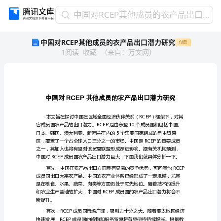
中
中国对RCEP其他成员的农产品出口潜力研究
国
中国对RCEP其他成员的农产品出口潜力研究
付费
对
1
阅读
收藏
（
来自
：
万文网
）
RCEP
其
他
成
员
RCEP
的
农