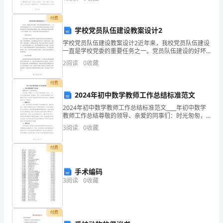
下，
业，用自己的知识来回抱社会，服务于人
对
付费
学校党员队伍建设教案设计2
其
学校党员队伍建设教案设计2近年来，我校党员队伍建设
它
一直是学校党委的重要任务之一。党员队伍建设的好坏
与否，不仅关系到学校的政治稳定和发展，更关系到学
2
阅读
0
收藏
成
校各项工作能否得到有效推进。因此，我们需要认真思
考并制
员
付费
2024年初中数学教师工作总结标准范文
国
2024年初中数学教师工作总结标准范文____年初中数学
教师工作总结尊敬的领导、亲爱的同事们：时光匆匆，
农
转眼间，又一年的工作即将结束。回首____年，作为初中
3
阅读
0
收藏
数学教师，我在教学、科研、生活等方面都得到
产
付费
品
的
手术编码
3
阅读
0
收藏
出
口
付费