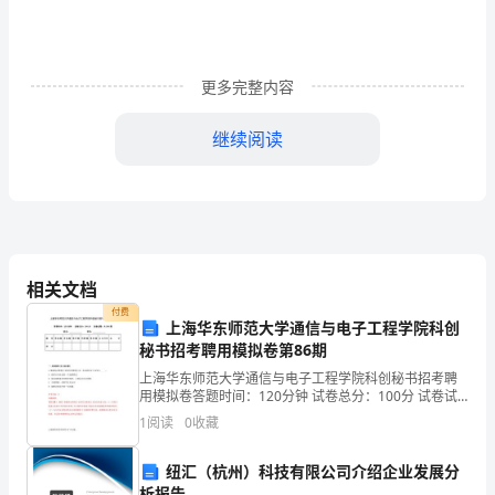
力
研
更多完整内容
究
本
继续阅读
文
来市场的机遇和挑战。
旨
在
探
相关文档
付费
讨
上海华东师范大学通信与电子工程学院科创
秘书招考聘用模拟卷第86期
中
上海华东师范大学通信与电子工程学院科创秘书招考聘
用模拟卷答题时间：120分钟 试卷总分：100分 试卷试
国
题：共200题姓名：_______________ 学号：___________
1
阅读
0
收藏
在
纽汇（杭州）科技有限公司介绍企业发展分
区
析报告