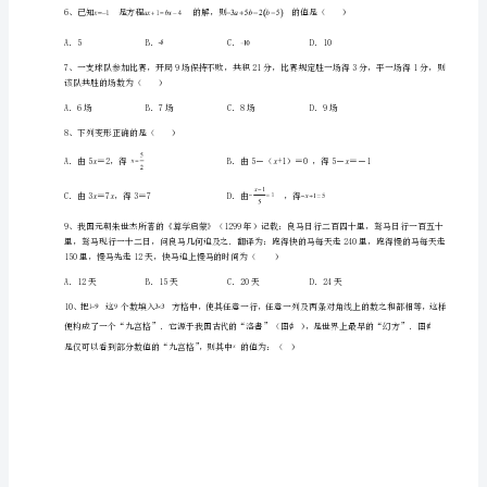
数
A．a(a﹣1)B
学
七
3、下列解方程的变形过程正确的是（）
年
A．由移项得：
级
B．由移项得：
上
C．由去分母得：
册
D．由去括号得：
一
元
一