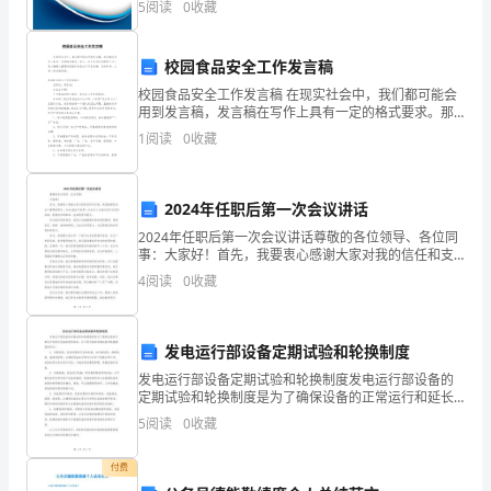
学
5
阅读
0
收藏
创新、企业风险、企业活力四个维度对企业发展情况进
行评
七
校园食品安全工作发言稿
年
校园食品安全工作发言稿 在现实社会中，我们都可能会
用到发言稿，发言稿在写作上具有一定的格式要求。那
级
么，怎么去写发言稿呢？以下是小编精心整理的校园食
1
阅读
0
收藏
品安全工作发言稿，仅供参考，大家一起来看看吧。
上
册
2024年任职后第一次会议讲话
一
2024年任职后第一次会议讲话尊敬的各位领导、各位同
事：大家好！首先，我要衷心感谢大家对我的信任和支
持，使我能够担任这个重要的职位，并在2023年的第一
元
4
阅读
0
收藏
次会议上与诸位进行交流和沟通。我感到非常荣幸，也
一
发电运行部设备定期试验和轮换制度
次
发电运行部设备定期试验和轮换制度发电运行部设备的
方
定期试验和轮换制度是为了确保设备的正常运行和延长
设备的使用寿命。以下是可能的定期试验和轮换制度的
5
阅读
0
收藏
程
例子：1. 定期试验：设备定期进行各种试验，如负载试
验、
专
付费