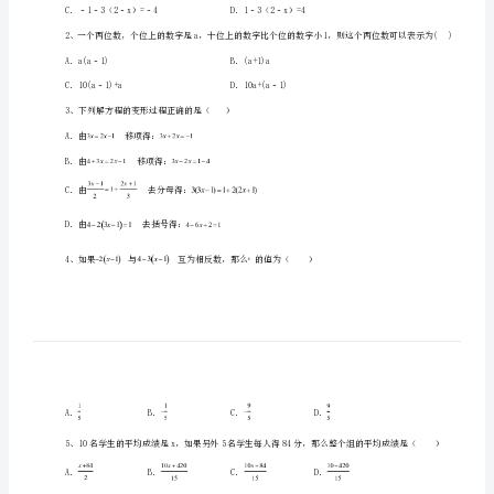
湖
南
张
家
界
一、单选题（10小题，每小题2分，共计20分）
民
1、解分式
族
中
学