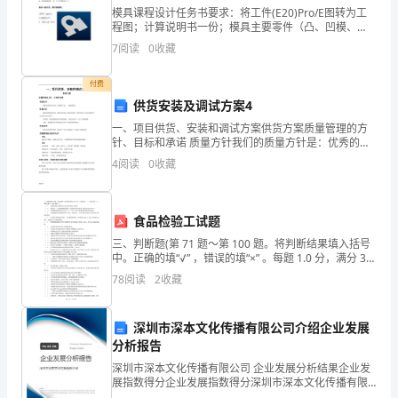
析
模具课程设计任务书要求：将工件(E20)Pro/E图转为工
程图；计算说明书一份；模具主要零件（凸、凹模、
上、下模板、固定板等）零件图各一份。模具装配图一
7
阅读
0
收藏
版）
份（3号图纸以上）。设计一副冲孔、落料连续模。1
8、下列变形正确的是（）
付费
湖
供货安装及调试方案4
南
一、项目供货、安装和调试方案供货方案质量管理的方
针、目标和承诺 质量方针我们的质量方针是：优秀的产
张
品，一流的服务。 质量目标我们的质量目标是：确保各
xx
4
阅读
0
收藏
阶段工作的有效性，把符合用户实际需求的产品适时地
交付
家
界
食品检验工试题
三、判断题(第 71 题～第 100 题。将判断结果填入括号
民
中。正确的填“√” ，错误的填“×” 。每题 1.0 分，满分 30
分。)．( × ) 强制性地方标准的代号是 GBXXXX-
族
78
阅读
2
收藏
XXXX。．
中
深圳市深本文化传播有限公司介绍企业发展
学
分析报告
深圳市深本文化传播有限公司 企业发展分析结果企业发
数
展指数得分企业发展指数得分深圳市深本文化传播有限
公司综合得分说明：企业发展指数根据企业规模、企业