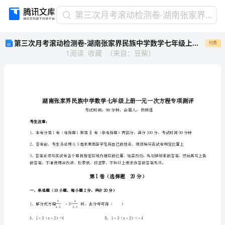
第
第三次月考滚动检测卷-湖南张家界民族中学数学七年级上册一元一次方程专项测评试卷（解析版）
三
第三次月考滚动检测卷-湖南张家界民族中学数学七年级上册一元一次方程专项测评试卷（解析版）
付费
次
1
阅读
收藏
（
来自
：
豆柴
）
月
考
滚
动
检
测
卷-
考生注意：