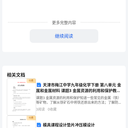
次
方
更多完整内容
程
继续阅读
专
项
测
相关文档
评
付费
天津市梅江中学九年级化学下册 第八单元 金
属和金属材料 课题3 金属资源的利用和保护教案
试
新人教版
课题3 金属资源的利用和保护知道一些常见的金属（铁）
等矿物，了解从铁矿石中将铁还原出来的方法；了解防
卷
止金属生锈的简单方法，知道废弃金属对环境的污染，
3
阅读
0
收藏
认识回收金属的重要性。过程与方法：通过收集材料、
查阅
（解
付费
模具课程设计垫片冲压模设计
该队共胜的场数为（）