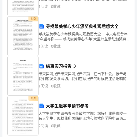
束照射到钢板表面时释放的能量来 使不锈钢熔化并蒸
1
阅读
0
收藏
再
发。而激光切割技术发展是开始于21世 纪初，而那时
年
付费
寻找最美孝心少年颁奖典礼观后感大全
轻，
寻找最美孝心少年颁奖典礼观后感大全 中央电视台年
“众里寻你—— 寻找最美孝心少年”大型公益活动颁奖典
但
礼播放了，下面是的关于寻找最美孝心少年颁奖典礼大
1
阅读
0
收藏
全，欢送阅读参考! 11月7日晚，CCTV“
是
我
结束实习报告_3
们
结束实习报告结束实习报告四篇 在当下社会，报告与
我们愈发关系密切，我们在写报告的时候要注意逻辑的
的
合理性。你还在对写报告感到一筹莫展吗？下面是小编
1
阅读
0
收藏
收集整理的结束实习报告4篇，希望对大家有所帮助。
生
付费
活
大学生退学申请书参考
大学生退学申请书参考尊敬的学院：您好！我是贵校一
还
名大学生，现就我所面临的困境和烦扰向学院申请退
学。经过深思熟虑，并在向家人、朋友的咨询和支持
2
阅读
0
收藏
是
下，我认为退学是我现阶段最明智的决定。首先，我想
解释一下我为