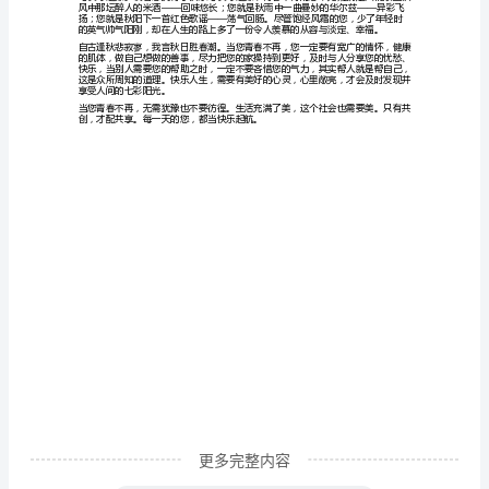
青
常被奉为楷模。
春，
是
一
个
多
大千世界将变得无比可爱。
么
久
远
好。
的
词
汇，
更多完整内容
青