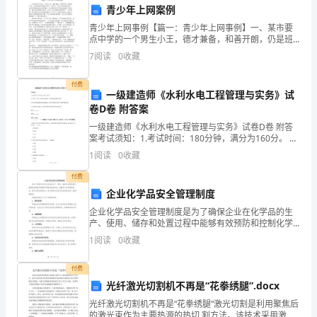
青少年上网案例
虽
青少年上网事例【篇一：青少年上网事例】一、某市要
享受人间的七彩阳光。
然
点中学的一个男生小王，德才兼备，和善开朗，仍是班
干部，近来却忽然变得默不作声，对同学一句话不对就
7
阅读
0
收藏
举拳相向，对家长和街坊也动不动喊打，父亲母亲从其
说
书包里还
创，才配共享。每一天的
付费
可
一级建造师《水利水电工程管理与实务》试
卷D卷 附答案
能
一级建造师《水利水电工程管理与实务》试卷D卷 附答
现
案考试须知：1.考试时间：180分钟，满分为160分。 2.
全卷共三大题，包括单项选择题、多项选择题和案例分
1
阅读
0
收藏
析题。3.作答单项选择题和多项选择题时，采
在
付费
的
企业化学品安全管理制度
企业化学品安全管理制度是为了确保企业在化学品的生
自
产、使用、储存和处置过程中能够有效预防和控制化学
物品的危险性，保障员工和环境的安全，遵守法律法规
己
1
阅读
0
收藏
规定，减少事故发生的可能性而制定的一套管理制度。
该制度包
已
付费
光纤激光切割机不再是“花拳绣腿”.docx
经
光纤激光切割机不再是“花拳绣腿”激光切割是利用聚焦后
不
的激光束作为主要热源的热切 割方法。该技术采用激光