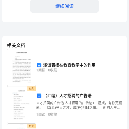
春
继续阅读
也
是
我
们
相关文档
富，让后来者缩短自行探索的时间与距离。
过
去
浅谈表扬在教育教学中的作用
1
阅读
0
收藏
最
面前害羞。
真
付费
实
（汇编）人才招聘的广告语
人才招聘的广告语 人才招聘的广告语1 易成，有你更精
存
彩。 以(易)今日之才，成(程)明日之事。 新的人生，
从易程开始。 携手易程人资，赢得精彩人生! 无限前
1
阅读
0
收藏
在
程，成就未来。 我是揽明月的磁悬
的，
付费