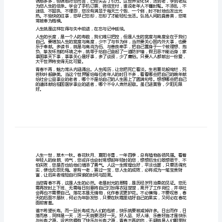
续
您青春不再的生活佐料。
当
青
春
不
提醒您：不能忘记过去。
在，
生
活
仍
在
继
续