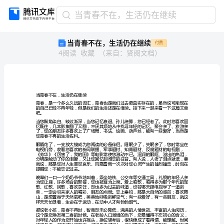
当
当青春不在，生活仍在继续
青
当青春不在，生活仍在继续
付费
春
4
阅读
收藏
（
来自
：
贤阅文档
）
不
在，
生
活
仍
当青春不在，生活仍在继续
在
吧。
继