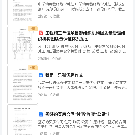
以便共同遵守。
中学地理教师教学总结 中学地理教师教学总结（精选5
篇） 光阴的迅速，一眨眼就过去了，这段时间里，我们
有得也有失，有苦也有甜，这时候十分有必须要写一份
第一条工程概况
2
阅读
0
收藏
教学总结了！在写之前，要先考虑好内容和
1、工程地址：_________
付费
工程施工单位项目部组织机构图质量管理组
织机构图质量保证体系系图
项 目 部 组 织 机 构 图项目经理项目书记常务副经理项目
总工项目副经理安全总监财 合 物 试 质 工 机 安 综 务 约
资 验 检 程 务 全 合 部 部 部 室 部 技 部 部 部 术部一 二
23
阅读
0
收藏
付费
我是一只猫优秀作文
我是一只猫优秀作文 我是一只猫优秀作文 无论是在学
校还是在社会中，大家都写过作文吧，作文是一种言语
活动，具有高度的综合性和创造性。那么一般作文是怎
2
阅读
0
收藏
么写的呢？以下是为大家收集的我是一只猫优秀作文，
仅
签好的买房合同“住宅”咋变“公寓”？
签好的买房合同“住宅”咋变“公寓”？原标题：签好的合同
“”咋变“”？ 当事人刘先生出示被更改的购房合同。 当事楼
盘。 华西都市报记者李逢春摄影报道 “我当然要买，开始
1
阅读
0
收藏