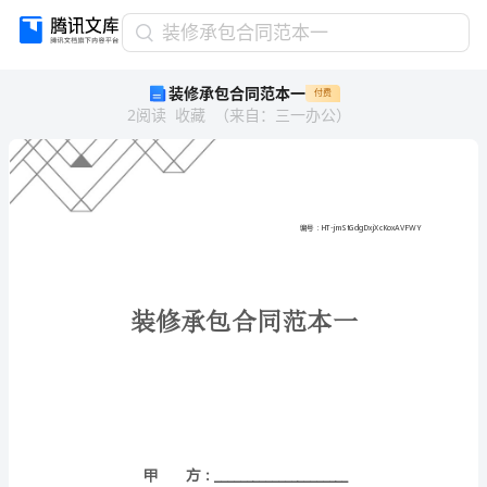
装
装修承包合同范本一
修
装修承包合同范本一
付费
承
2
阅读
收藏
（
来自
：
三一办公
）
包
合
同
范
本
一
编