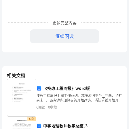
方：
_____________________
签
订
更多完整内容
日
期：
继续阅读
_____________________
WORD
文
档/A4
打
委托方(甲方)：_________
印/
相关文档
可
承接方(乙方)：_________
编
《技改工程周报》word版
辑
技改工程周报上周工作总结：减压塔旧平台__完毕，护栏
工程项目：_________
尚未__。沥青罐内加热盘管开始改造。消防管线开始开
挖，并进行施工，为保护地下电缆，部分地段人工开
6
阅读
0
收藏
挖。2＃罐区防雷接地施工完毕，目前正进行地面平整。
1
付费
中学地理教师教学总结_3