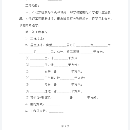
_____________
编
号：
HT-
jmStGdgDxjXcKoxAVFWY
装
修
承
包
合
同
范
本
一
甲
方：
_____________________
乙