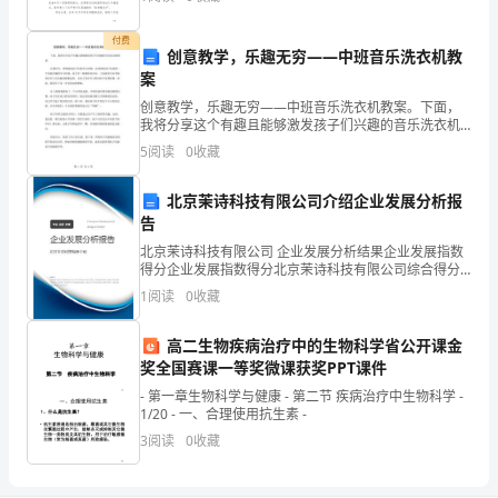
就明确告知了。”成都刘先生，最近为
付费
创意教学，乐趣无穷——中班音乐洗衣机教
4、委托方式：_________
案
创意教学，乐趣无穷——中班音乐洗衣机教案。下面，
5、工程总天数：_________
我将分享这个有趣且能够激发孩子们兴趣的音乐洗衣机
教案。在教学中，要想提高孩子们的学习热情，必须要
5
阅读
0
收藏
给孩子们提供一个活泼有趣的学习环境。孩子们一般都
喜欢音乐
北京茉诗科技有限公司介绍企业发展分析报
告
第页
1
北京茉诗科技有限公司 企业发展分析结果企业发展指数
得分企业发展指数得分北京茉诗科技有限公司综合得分
说明：企业发展指数根据企业规模、企业创新、企业风
1
阅读
0
收藏
险、企业活力四个维度对企业发展情况进行评价。该企
业的
高二生物疾病治疗中的生物科学省公开课金
奖全国赛课一等奖微课获奖PPT课件
- 第一章生物科学与健康 - 第二节 疾病治疗中生物科学 -
1/20 - 一、合理使用抗生素 -
3
阅读
0
收藏