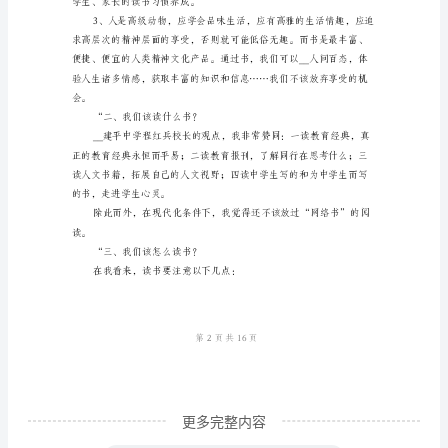
工
作
总
结
的“读书虫”。
汇
“一、我们___要读书？
编
学
校
__
第1页共
班
子
更多完整内容
读