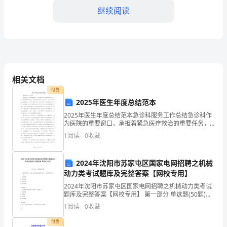
继续阅读
书
汇
报
小
潜心阅读，坚持阅读的。
相关文档
结
付费
与
2025年医生年度总结范本
2025年医生年度总结范本急诊科服务工作总结急诊科作
学
为医院的重要窗口，承担着紧急医疗救治的重要任务，
其工作性质具有紧迫性、繁忙性和复杂性。在过去的一
1
阅读
0
收藏
校
年中，我科面对危重急症病人的首诊和抢救工作，深知
急诊
食
2024年沈阳市苏家屯区国家电网招聘之机械
堂
动力类考试题库及完整答案【网校专用】
学生、家长的读书习惯养成。
2024年沈阳市苏家屯区国家电网招聘之机械动力类考试
个
题库及完整答案【网校专用】 第一部分 单选题(50题)
1、齿面硬度HB≤350HBS的闭式钢制齿轮传动中，主要
1
阅读
0
收藏
人
失效形式为( )。A.齿面
付费