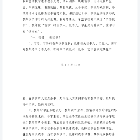
小
结
与
学
校
较大触动。
食
堂
个
人