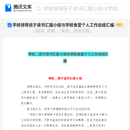
学
学校领导班子读书汇报小结与学校食堂个人工作总结汇编
校
学校领导班子读书汇报小结与学校食堂个人工作总结汇编
付费
领
3
阅读
收藏
（
来自
：
贤阅文档
）
导
班
子
读
书
汇
编
报