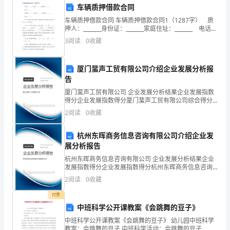
工
车辆质押借款合同
作
车辆质押借款合同 车辆质押借款合同1（1287字） 质
押人：_______身份证：_______家庭住址：_______ 电话：
总
_______ 质押权人：_______身份证：_______家庭
3
阅读
0
收藏
会。
结
“二、我们该读什么书？
厦门蜚声工贸有限公司介绍企业发展分析报
汇
告
编
厦门蜚声工贸有限公司 企业发展分析结果企业发展指数
得分企业发展指数得分厦门蜚声工贸有限公司综合得分
学
说明：企业发展指数根据企业规模、企业创新、企业风
2
阅读
0
收藏
险、企业活力四个维度对企业发展情况进行评价。该企
校
业的
杭州东晖商务信息咨询有限公司介绍企业发
的书，走进学生心灵。
__
展分析报告
杭州东晖商务信息咨询有限公司 企业发展分析结果企业
班
发展指数得分企业发展指数得分杭州东晖商务信息咨询
读。
有限公司综合得分说明：企业发展指数根据企业规模、
子
2
阅读
0
收藏
企业创新、企业风险、企业活力四个维度对企业发展情
“三、我们该怎么读书？
况进
读
付费
中班科学公开课教案《会跳舞的豆子》
在我看来，读书要注
书
中班科学公开课教案《会跳舞的豆子》 幼儿园中班科学
教案：会跳舞的豆子 中班科学活动：会跳舞的豆子 依