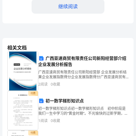
的
继续阅读
班
组
兼
相关文档
职
安
广西亚速商贸有限责任公司新阳经营部介绍
企业发展分析报告
全
广西亚速商贸有限责任公司新阳经营部 企业发展分析结
果企业发展指数得分企业发展指数得分广西亚速商贸有
员
限责任公司新阳经营部综合得分说明：企业发展指数根
2
阅读
0
收藏
据企业规模、企业创新、企业风险、企业活力四个维度
在
对企
付费
【四、应急救援】
安
初一数学梯形知识点
初一数学梯形知识点初一数学梯形知识点 初中阶段是
全
我们一生中学习的“黄金时期”。不光愉快的过新学期，也
要面对一件重要的事情那就是学习。小编为大家提供了
1
阅读
0
收藏
生
梯形知识点，希望对大家有所帮助。 一、梯形
产
付费