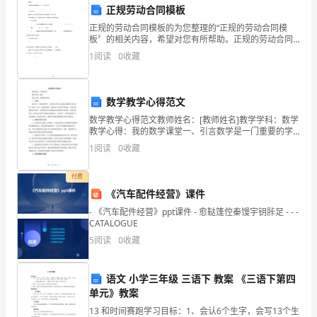
正规劳动合同模板
工
正规的劳动合同模板的为您整理的“正规的劳动合同模
板〞的相关内容，希望对您有所帮助。正规的劳动合同
作
模板【一】 甲方(用人方)：_____________________________
1
阅读
0
收藏
乙
中
扮
数学教学心得范文
【五、记录和报告】
演
数学教学心得范文教师姓名：[教师姓名]教学学科：数学
教学心得：我的数学课堂一、引言数学是一门重要的学
着
科，也是很多学生认为难以理解和应用的学科。因此，
1
阅读
0
收藏
作为一名数学教师，我深知自己的责任和使命，不仅需
重
要教
付费
要
《汽车配件经营》课件
- 《汽车配件经营》ppt课件 - 愈鞑篷倥秦馒宇钥胩足 - - -
的
CATALOGUE
角
5
阅读
0
收藏
色。
等文件，确保安全工
语文 小学三年级 三语下 教案 《三语下第四
作
单元》教案
【六、定期学习和提高】
13 和时间赛跑学习目标：1、会认6个生字，会写13个生