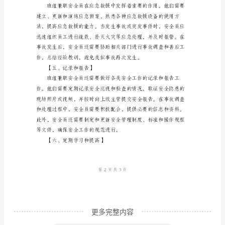
【二、安全培训】
安
全
员
安
全
生
产
水平。
职
【三、事故预防】
责
【引
言】
2024
更多完整内容
年