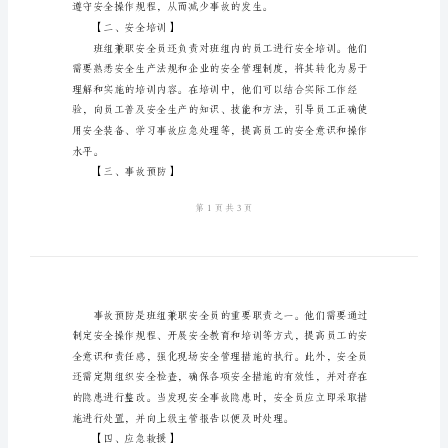
全
生
产
职
【一、日常监督】
责
2024
年
班
组
兼
职