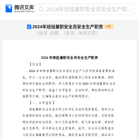
2024
2024年班组兼职安全员安全生产职责
年
2024年班组兼职安全员安全生产职责
付费
班
1
阅读
收藏
（
来自
：
尚阅文库
）
组
兼
职
安
全
员
【引言】
安