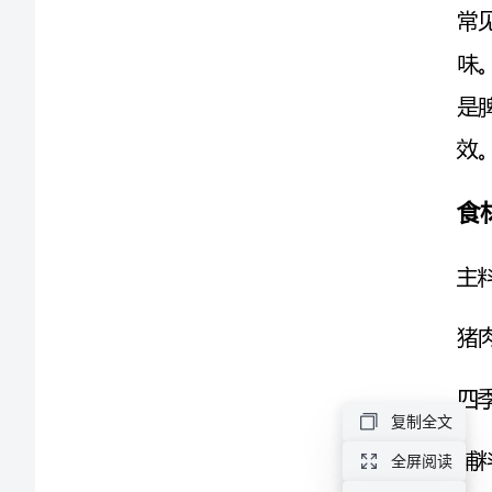
简
介
食材
四
主料
季
豆
猪肉100g
是
四季豆300g
菜
辅料
豆
的
大蒜2瓣
别
干红辣椒适量
名，
复制全文
菜
全屏阅读
糖适量
豆