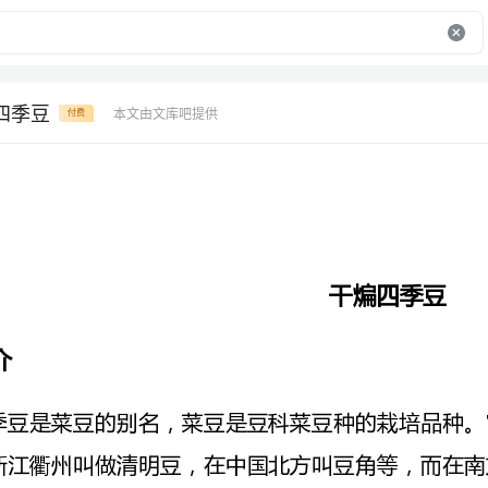
煸四季豆
本文由文库吧提供
付费
干煸四季豆