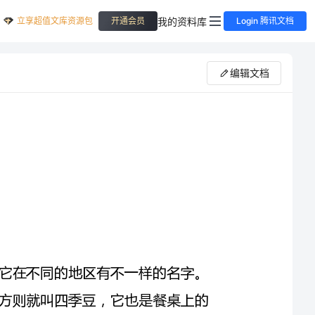
立享超值文库资源包
我的资料库
开通会员
Login 腾讯文档
编辑文档
四季豆是菜豆的别名，菜豆是豆科菜豆种的栽培品种。它在不同的地区有不一样的名字。
在浙江衢州叫做清明豆，在中国北方叫豆角等，而在南方则就叫四季豆，它也是餐桌上的
常见蔬菜之一。无论单独清炒，还是和肉类同炖，亦或是焯熟凉拌，都很符合人们的口
味。就药理而言，四季豆性甘、淡、微温，归脾、胃经，化湿而不燥烈，健脾而不滞腻，
是脾虚湿停的常用之品。它有调和脏腑、安养精神、益气健脾、消暑化湿和利水消肿的功