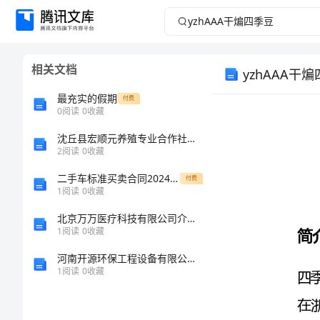
yzhAAA
干
相关文档
yzhAAA干
煸
最充实的假期
付费
四
0
阅读
0
收藏
季
沈丘县宏顺元养殖专业合作社介绍企业发展分析报告
2
阅读
0
收藏
豆
二手车标准买卖合同2024年通用
付费
简介
1
阅读
0
收藏
干
北京万万医疗科技有限公司介绍企业发展分析报告
煸
1
阅读
0
收藏
四
河南开源环保工程设备有限公司介绍企业发展分析报告
1
阅读
0
收藏
季
豆