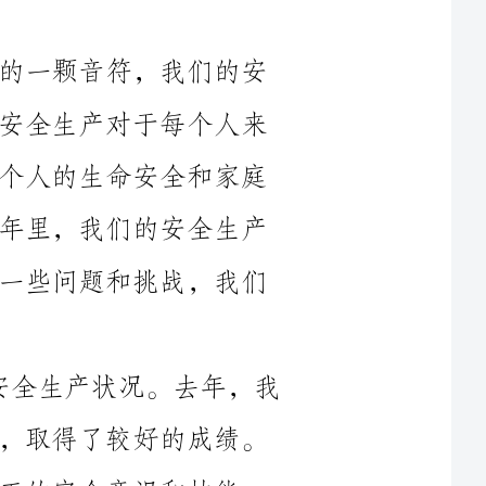
全生产就是保护并展示这首优美的乐章。安全生产对于每个人来
说都是至关重要的事情，它关乎着我们每个人的生命安全和家庭
幸福。然而，我想强调的是，在过去的几年里，我们的安全生产
形势有了一定的改变和进步，但依然存在一些问题和挑战，我们
首先，让我们来回顾一下2023年的安全生产状况。去年，我
们采取了一系列措施来提高安全生产水平，取得了较好的成绩。
我们大力加强了安全教育培训，提高了员工的安全意识和技能；
加强了安全监管，严厉打击了各类安全违法行为；加强了安全设
施的建设，提高了工作环境的安全性。在这一年中，我们的安全
然而，我们不能因为这些成绩就沾沾自喜，因为我们仍然面