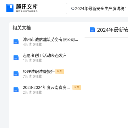
2024
年
相关文档
2024年最
最
漳州市诚信建筑劳务有限公司介绍企业发展分析报告
新
4
阅读
0
收藏
安
志愿者创卫活动表态发言
1
阅读
0
收藏
全
经理述职述廉报告
付费
7
阅读
0
收藏
生
2023-2024年度云南省房地产估价师之房地产案例与分析练习题二及答案
付费
2
阅读
0
收藏
产
演
讲