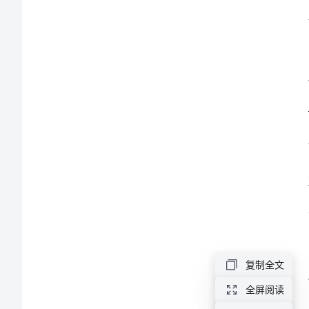
稿：
生
命
如
歌
2023
年
最
新
复制全文
安
全屏阅读
全