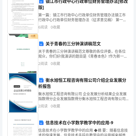
学
镇江市行政中心行政单位财务管理办法[修改
版]
实
生物的观察等。
第一篇：镇江市行政中心行政单位财务管理办法镇江市
行政中心行政单位财务管理办法（征求意见稿） 第一章
验
总 则 第一条 为进一步加强进驻新行政中心的行政单位
6
阅读
0
收藏
（以下简称行政单位）财务管理，指导行政单位财务活
三、教学内容
是
付费
学
关于青春的三分钟演讲稿范文
物理生活实验
3.1
关于青春的三分钟演讲稿范文尊敬的各位评委，在各位
生
观众，你们好!我演讲的题目是《青春本色》!作为新一代
的我们理想是丰满的，我们对未来充满激情，但是我们
学
2
阅读
0
收藏
却不得不承认，现实是骨感的!因为青春不仅仅需要激
实验一：鸡蛋浮力实验
3.1.1
情，
习
衡水旭恒工程咨询有限公司介绍企业发展分
科
析报告
3.1.1.1
衡水旭恒工程咨询有限公司 企业发展分析结果企业发展
学
指数得分企业发展指数得分衡水旭恒工程咨询有限公司
综合得分说明：企业发展指数根据企业规模、企业创
知
3.1.1.2
2
阅读
0
收藏
新、企业风险、企业活力四个维度对企业发展情况进行
评价。
识
的浮沉情况。
信息技术在小学数学教学中的应用-9
的
信息技术在小学数学教学中的应用 ◆摘 要：随着信息技
术的快速发展，信息技术手段在教学中的运用越来越普