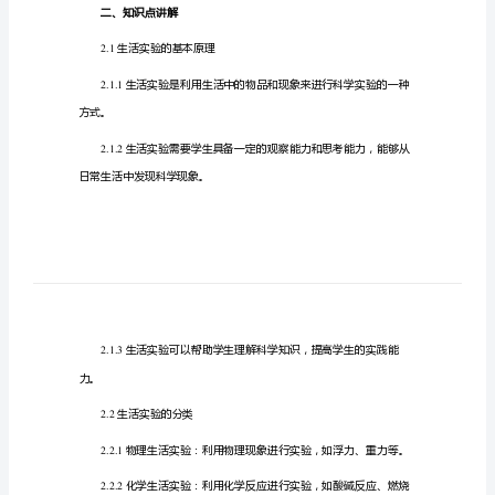
——
一、引言
生
1.1
活
实
1.2
验
教
案
1.3
分
享
二、知识点讲解
教