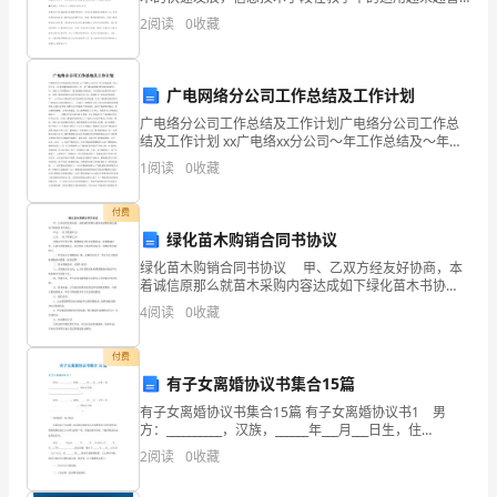
重
遍，为小学数学教学发挥了至关重要的作用。在当前形
2
阅读
0
收藏
式下，数学教师要抓住这次机会将信息技术与数学
要
手
广电网络分公司工作总结及工作计划
段，
广电络分公司工作总结及工作计划广电络分公司工作总
结及工作计划 xx广电络xx分公司～年工作总结及～年工
通
作计划 ～年是机遇和挑战并存的一年, 是广播电视领域不
1
阅读
0
收藏
断发展和探索的一年，党的xx大明确提出:”要
过
付费
实
绿化苗木购销合同书协议
绿化苗木购销合同书协议 甲、乙双方经友好协商，本
验
着诚信原那么就苗木采购内容达成如下绿化苗木书协
议： 甲方： (以下简称甲方) 乙方： (以下简称乙方)
4
阅读
0
收藏
可
为保证甲方更方便、快捷地从合作社
以
付费
有子女离婚协议书集合15篇
让
有子女离婚协议书集合15篇 有子女离婚协议书1 男
方：__________，汉族，______年___月___日生，住
学
__________________________，身份证号码：_______
2
阅读
0
收藏
生