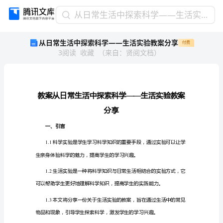
从
从日常生活中探索科学——生活实验教案分享
日
从日常生活中探索科学——生活实验教案分享
付费
常
3
阅读
收藏
（
来自
：
贤阅文档
）
生
活
中
探
索
科
分
学