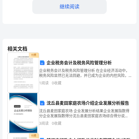
继续阅读
活
实
验
2.1.3
教
力。
相关文档
案
付费
企业税务会计及税务风险管理分析
分
生活实验的分类
2.2
企业税务会计及税务风险管理分析 在企业经济活动中，
享
税务风险显然已无法回避，并已成为企业的内控风险，
这就使得税务风险控制已不仅是单纯的涉税环节问题.而
1
阅读
0
收藏
2.2.1
一、
且成为与企业的财务目标及中长期战略发展目标密不可
引
沈丘县麦田家庭农场介绍企业发展分析报告
2.2.2
言
沈丘县麦田家庭农场 企业发展分析结果企业发展指数得
分企业发展指数得分沈丘县麦田家庭农场综合得分说
1.1
等。
明：企业发展指数根据企业规模、企业创新、企业风
3
阅读
0
收藏
险、企业活力四个维度对企业发展情况进行评价。该企
科
业的综合
付费
2.2.3