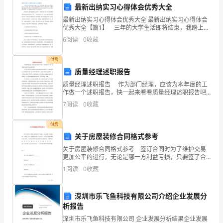
最新出纳实习心得体会优秀大全
应
最新出纳实习心得体会优秀大全 最新出纳实习心得体会
用
优秀大全【篇1】 三年的大学生活即将结束，我踏上了
迈入社会的道路。我有幸成为了华美庆缘的一员，从
6
阅读
0
收藏
题
此，迈开了我走向社会的里程碑。我作为一名实训出纳
员，
的
付费
质量经理述职报告
基
提高效率
5.
质量经理述职报告 作为部门经理，应该为本年度的工
作做一个述职报告，快一起来看看质量经理述职报告吧!
础
在公司领导的正确带领与关怀及各级同时的配合下，
7
阅读
0
收藏
顺利的展开了本职岗位工作，在工作中
知
付费
识
关于房屋装修合同格式参考
的
关于房屋装修合同格式参考 签订合同时为了维护交易
快速且准确地解决问题。
更加公平的进行，无论是哪一方利益亏损，只要签了合
基
同，就都有法可循，有法可依，从而使交易更加顺利并
1
阅读
0
收藏
且完美化。下面是本人跟大家分享的有关合同的信息，
四、教学注意事项
础
仅供参
深圳市乐飞鱼科技有限公司介绍企业发展分
上，
析报告
1.
能
深圳市乐飞鱼科技有限公司 企业发展分析结果企业发展