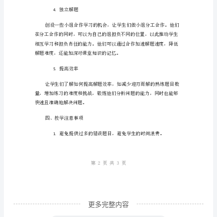
速
三、教学步骤
掌
握
整合教学资源
1.
初
中
数
该包括大量练习题和解答练习。
学
应
引导学生
2.
用
题
的
教
案
更多完整内容