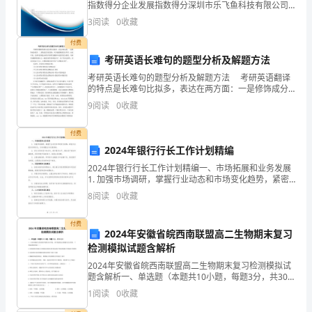
指数得分企业发展指数得分深圳市乐飞鱼科技有限公司
够
综合得分说明：企业发展指数根据企业规模、企业创
3
阅读
0
收藏
新、企业风险、企业活力四个维度对企业发展情况进行
快
评价。
付费
考研英语长难句的题型分析及解题方法
速、
考研英语长难句的题型分析及解题方法 考研英语翻译
准
的特点是长难句比拟多，表达在两方面：一是修饰成分
较多，二是构造层次较复杂，从句嵌提现象层出不穷。
9
阅读
0
收藏
由此可见，长难句的构造分析在考研英语翻译中就显得
确
尤为
付费
且
2024年银行行长工作计划精编
有
2024年银行行长工作计划精编一、市场拓展和业务发展
1. 加强市场调研，掌握行业动态和市场变化趋势，紧密
效
关注经济形势变化，及时调整业务发展策略。2. 深化与
8
阅读
0
收藏
现有客户的合作，提升服务水平，增加客户粘性和
地
付费
2024年安徽省皖西南联盟高二生物期末复习
解
检测模拟试题含解析
决
2024年安徽省皖西南联盟高二生物期末复习检测模拟试
题含解析一、单选题（本题共10小题，每题3分，共30
来
分）1、人体内细胞生活的液体环境称为内环境，内环境
1
阅读
0
收藏
的稳态是细胞生活必需的．下列说法错误的是（ ）
自