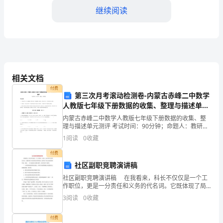
2。
继续阅读
一、
教
学
目
相关文档
付费
标
第三次月考滚动检测卷-内蒙古赤峰二中数学
人教版七年级下册数据的收集、整理与描述单元
在
教学演示
3.
测评试卷
内蒙古赤峰二中数学人教版七年级下册数据的收集、整
掌
理与描述单元测评 考试时间：90分钟；命题人：教研组
考生注意：1、本卷分第I卷（选择题）和第Ⅱ卷（非选择
1
阅读
0
收藏
题）两部分，满分100分，考试时间90分钟2、答
握
付费
初
并掌握解题技巧。
社区副职竞聘演讲稿
中
社区副职竞聘演讲稿 在我看来，科长不仅仅是一个工
作职位，更是一分责任和义务的代名词。它既体现了局
4.
独立解题
党组的信任和重视，也体现了同志们的希望和厚爱。因
数
3
阅读
0
收藏
此，一名合格的社区副职竞聘，必须具备以下条件：
学
付费