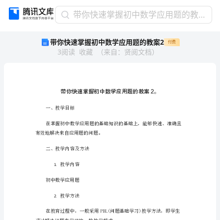
带
带你快速掌握初中数学应用题的教案2
你
带你快速掌握初中数学应用题的教案2
付费
快
3
阅读
收藏
（
来自
：
贤阅文档
）
速
掌
握
初
中
数
一、教学目标
学