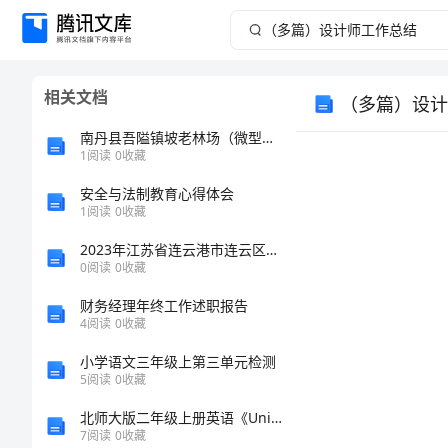
（多
篇）
相关文档
（多篇）设计
设
南丹县吾隘镇坡老林场（微型企业）介绍企业发展分析报告
计
1
阅读
0
收藏
安全与法制教育心得体会
师
1
阅读
0
收藏
工
2023年江苏省连云港市连云区国家电网招聘之机械动力类考试题库（模拟题）
0
阅读
0
收藏
作
财务经理年终工作述职报告
4
阅读
0
收藏
总
小学语文三年级上第三单元检测
结
5
阅读
0
收藏
北师大版二年级上册英语《Unit 1 Hello》(Lesson3-4)
设
7
阅读
0
收藏