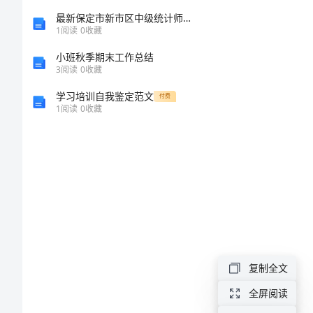
计
最新保定市新市区中级统计师《统计基础知识理论及相关知识》巅峰冲刺试卷完整版
1
阅读
0
收藏
师
小班秋季期末工作总结
工
3
阅读
0
收藏
作
的目
学习培训自我鉴定范文
付费
总
1
阅读
0
收藏
结
设
计
师
工
作
复制全文
总
全屏阅读
结