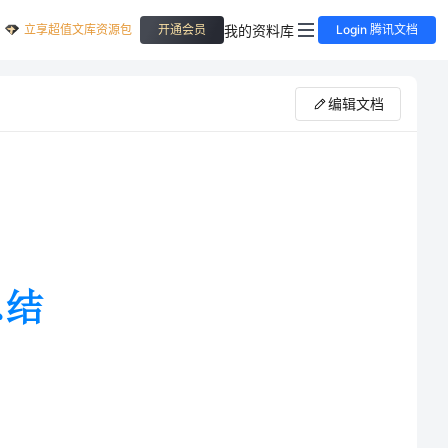
立享超值文库资源包
我的资料库
开通会员
Login 腾讯文档
编辑文档
后，要有一个踏入社会进行实践的
这次实习中能使我们所掌握的理论