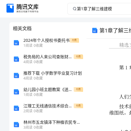
第
1
相关文档
第1章了解三
章
2024年个人授权书委托书
付费
了
1
阅读
0
收藏
解
税务局的人来公司查账财务需要做哪些准备工作
付费
4
阅读
0
收藏
三
推荐下载 小学数学毕业复习计划
4
阅读
0
收藏
维
幼儿园小班主题教案《送大乌龟回家》及教学反思范文合集
付费
1
阅读
0
收藏
建
江理工无线通信技术综合训练报告XXXX年
付费
模
2
阅读
0
收藏
林州市五龙镇泽下种植农民专业合作社介绍企业发展分析报告
第
3
阅读
0
收藏