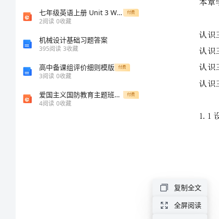
1
七年级英语上册 Unit 3 Welcome to our school Reading I课件 （新版）牛津版
付费
章
2
阅读
0
收藏
认
机械设计基础习题答案
395
阅读
3
收藏
识
高中备课组评价细则模版
付费
三
3
阅读
0
收藏
维
爱国主义国防教育主题班会课件[PPT课件]
付费
4
阅读
0
收藏
建
模
人
们
生
复制全文
活
全屏阅读
在