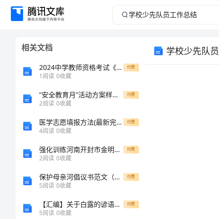
学
校
相关文档
学校少先队员
少
2024中学教师资格考试《综合素质》模拟考试试题 附答案
付费
先
1
阅读
0
收藏
“安全教育月”活动方案样本（2篇）
队
付费
2
阅读
0
收藏
员
医学志愿填报方法(最新完整版)
付费
4
阅读
0
收藏
工
强化训练河南开封市金明中学北师大版物理九年级第十一章简单电路专题训练试题（含详细解析）
付费
2
阅读
0
收藏
作
保护母亲河倡议书范文（精华）
如下：
付费
总
5
阅读
0
收藏
【汇编】关于白露的谚语最新
付费
结
5
阅读
0
收藏