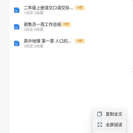
学
二年级上册语文口语交际教案：提高学生理解商量策略的能力
付费
1
阅读
0
收藏
校
销售员一周工作总结
付费
少
3
阅读
0
收藏
先
高中地理 第一章 人口的增长、迁移与合理容量 第二节 人口的迁移检测 中图版必修2-中图版高一必修2地理试题
付费
3
阅读
0
收藏
队
员
工
作
会。
总
结
总之
光
复制全文
阴
全屏阅读