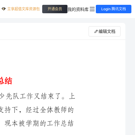
立享超值文库资源包
我的资料库
开通会员
Login 腾讯文档
编辑文档
光阴似箭，日月如梭，转瞬间一学期的少先队工作又结束了。上
学期，我校少先队在各级领导的帮助和大力支持下，经过全体教师的
努力和拼搏，少先队工作有了突破性的发展。现本被学期的工作总结