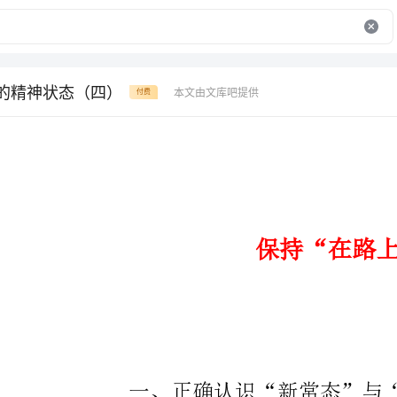
”的精神状态（四）
本文由文库吧提供
付费
保持“在路上”的精神状态
一、正确认识“新常态”与“老观念”的关系
“兵无常势，水无常形”。所谓“新常态”就是全面从严
治党的新常态、依法从严治警的新