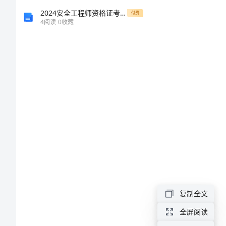
（四）
2024安全工程师资格证考试《安全生产管理知识》模拟试卷B卷
付费
4
阅读
0
收藏
保
持
“在
路
上”
的
精
神
状
复制全文
态
一、
全屏阅读