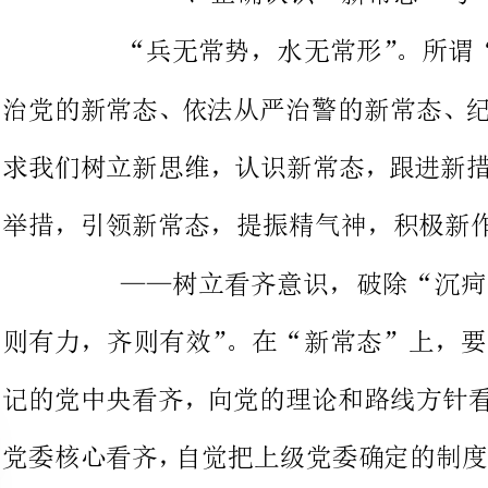
求我们树立新思维，认识新常态，
举措，引领新常态，提振精气神，积极新作为。
——树立看齐意识，破除“沉疴痼疾”。“齐则有序，齐
则有力，齐则有效”。在“新常态”上，要向以_______同志为总书
记的党中央看齐，向党的理论和路
党委核心看齐，自觉把上级党委确
的先导。对中央和上级提倡的要坚
决杜绝、对中央和上级决定的要坚
立新的勇气
蚂蚁啃骨的韧劲、老牛爬坡的拼劲
破“旧办法”、树“新标准”，破“潜