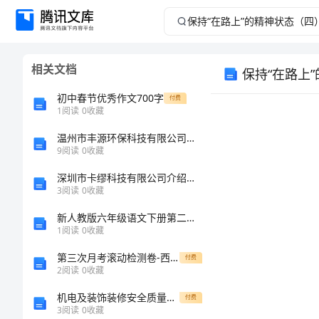
保
持
相关文档
保持“在路上
“在
初中春节优秀作文700字
付费
路
1
阅读
0
收藏
温州市丰源环保科技有限公司介绍企业发展分析报告
上”
9
阅读
0
收藏
的
深圳市卡缪科技有限公司介绍企业发展分析报告
免责声明：图文来源于网络搜集，版权归原作者所以 若侵犯了您的合法权益，请作者与本上传人联系，我们将及时更正删除。
3
阅读
0
收藏
精
新人教版六年级语文下册第二次月考试卷一套
1
阅读
0
收藏
神
第三次月考滚动检测卷-西安交通大学附属中学分校八年级物理专题训练试卷（含答案详解版）
付费
状
2
阅读
0
收藏
机电及装饰装修安全质量文明施工注意事项
付费
态
3
阅读
0
收藏