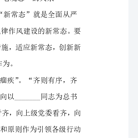
跟进新措施，适应新常态，创新新
线方针看齐，向上级党委看齐，向
定的制度和原则作为引领各级行动
决响应、对中央和上级禁止的要坚
决照办。以高度自觉的敏锐、破旧
、革故鼎新的胆识、立说立行的作风、燕子垒窝的恒劲、
，破“老观念”、立“新理念”，
规则”、立“明规矩”。向《党章》