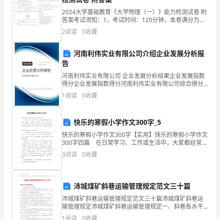
的
……
2024大学基础教育《大学物理（一）》能力检测试卷 附
答案考试须知：1、考试时间：120分钟，本卷满分为
“半
100分。 2、请首先按要求在试卷的指定位置填写您的姓
2
阅读
0
收藏
名、班级、学号。 3、请仔细阅读各种题目的
边
河南利伟实业有限公司介绍企业发展分析报
天”，
告
她
河南利伟实业有限公司 企业发展分析结果企业发展指数
得分企业发展指数得分河南利伟实业有限公司综合得分
们
说明：企业发展指数根据企业规模、企业创新、企业风
1
阅读
0
收藏
险、企业活力四个维度对企业发展情况进行评价。该企
与
业的
快乐的寒假小学作文300字_5
男
快乐的寒假小学作文300字【实用】快乐的寒假小学作文
人
300字四篇 在日常学习、工作或生活中，大家都经常接
触到作文吧，写作文是培养人们的观察力、联想力、想
3
阅读
0
收藏
共
象力、思考力和记忆力的重要手段。写起作文来就
同
沛城煤矿斜巷运输管理规定范文三十篇
创
沛城煤矿斜巷运输管理规定范文三十篇沛城煤矿斜巷运
输管理规定沛城煤矿斜巷运输管理规定一、斜巷各水平
造
及上下口车场就是关键的安全生产工作场所，不得一切
1
阅读
0
收藏