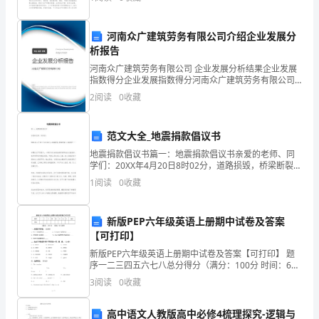
与工作毫无关系的人员进内。所有工作人员必须上岗上
了
岗，努
人
河南众广建筑劳务有限公司介绍企业发展分
析报告
类
河南众广建筑劳务有限公司 企业发展分析结果企业发展
指数得分企业发展指数得分河南众广建筑劳务有限公司
的
综合得分说明：企业发展指数根据企业规模、企业创
2
阅读
0
收藏
新、企业风险、企业活力四个维度对企业发展情况进行
物
评价。
质
范文大全_地震捐款倡议书
~2~
地震捐款倡议书篇一：地震捐款倡议书亲爱的老师、同
财
学们：20XX年4月20日8时02分，道路损毁，桥梁断裂，
山体滑坡……时隔仅仅不到五年，一场突如其来的浩劫再
1
阅读
0
收藏
富
度降临在这座城市。数万间瞬时坍塌
和
新版PEP六年级英语上册期中试卷及答案
精
【可打印】
新版PEP六年级英语上册期中试卷及答案【可打印】 题
神
序一二三四五六七八总分得分（满分：100分 时间：60
分钟）按要求写词语。（10分）1、well (比较级形式)
3
阅读
0
收藏
财
_____ 2．
富，
高中语文人教版高中必修4梳理探究-逻辑与