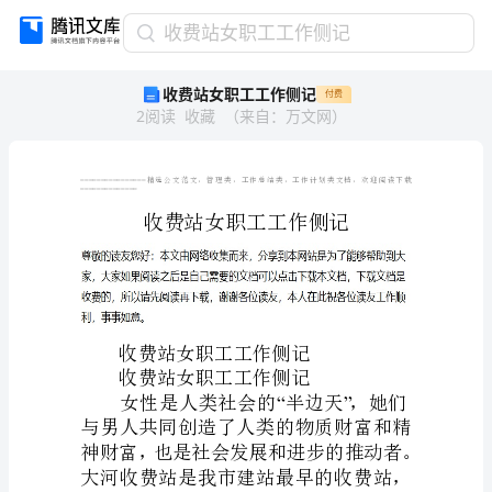
收
收费站女职工工作侧记
费
收费站女职工工作侧记
付费
站
2
阅读
收藏
（
来自
：
万文网
）
女
职
工
工
================
==============
作
侧
记