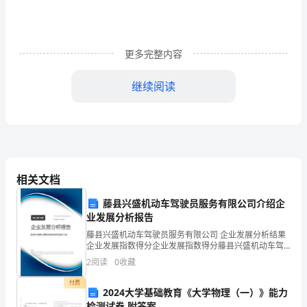
职
工
工
更多完整内容
作
================
继续阅读
==============
侧
记
女
性
相关文档
是
藤县兴盛机动车驾驶员服务有限公司介绍企
人
业发展分析报告
藤县兴盛机动车驾驶员服务有限公司 企业发展分析结果
类
企业发展指数得分企业发展指数得分藤县兴盛机动车驾
驶员服务有限公司综合得分说明：企业发展指数根据企
2
阅读
0
收藏
社
业规模、企业创新、企业风险、企业活力四个维度对企
业发
付费
会
2024大学基础教育《大学物理（一）》能力
检测试卷 附答案