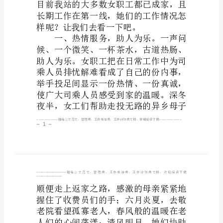
收
费
站
女
职
工
工
作
侧
记
收