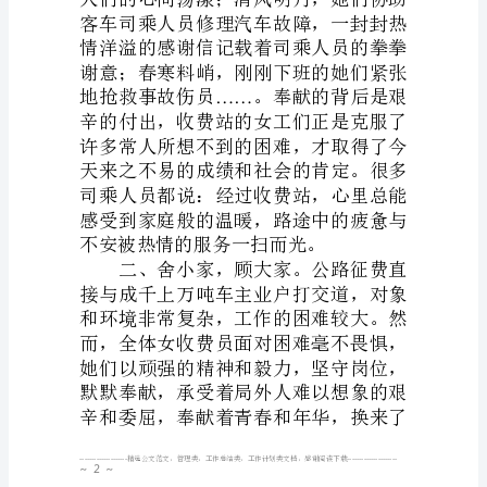
费
站
女
职
工
工
作
侧
记
收
费
站
~1~
女