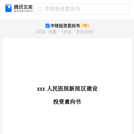
中
中铁投资意向书
铁
中铁投资意向书
付费
投
2
阅读
收藏
（
来自
：
贤阅文档
）
资
意
向
书
xxx
人
民
医