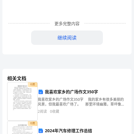
司
简
介
更多完整内容
宗
继续阅读
旨
使
命
目录：
目
相关文档
的
公司简介
一、
付费
我喜欢家乡的广场作文350字
意
宗旨使命
二、
我喜欢家乡的广场作文350字 我的家乡有很多美丽的
风景，但我最喜欢广场了。 那里环境幽雅，草坪像块
义
碧绿的大毛毯，树木郁郁葱葱，围在广场的四周，像绿
三、
目的意义
2
阅读
0
收藏
色的围墙。一个个五彩缤纷的花坛分布在广场的四面
投
投资方向
四、
付费
资
2024年汽车修理工作总结