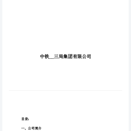
院
新
院
区
建
设
投
资
意
向
书
中