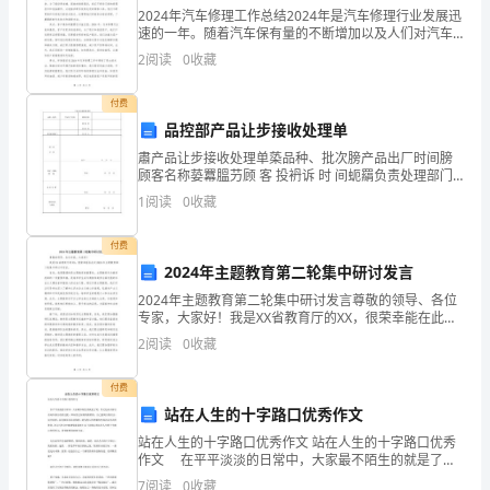
五、
资金来源
方
2024年汽车修理工作总结2024年是汽车修理行业发展迅
速的一年。随着汽车保有量的不断增加以及人们对汽车
六、
资金额度
向
的需求不断提升，汽车修理工作也迎来了新的挑战和机
2
阅读
0
收藏
遇。在这一年中，我所在的汽车修理店经历了许多变化
资
资金利率
七、
付费
金
品控部产品让步接收处理单
八、
本金偿还
肅产品让步接收处理单蒅品种、批次膀产品出厂时间膀
来
顾客名称蒆羃膃芀顾 客 投袇诉 时 间蚅羂负责处理部门
九、
操作流程
莀芈负 责 人肃蚁原 因蒀分 析蒅袅蒀薀袆签字: 年 月
源
1
阅读
0
收藏
十、
投资优势
资
付费
2024年主题教育第二轮集中研讨发言
十一、
共建及公益
金
2024年主题教育第二轮集中研讨发言尊敬的领导、各位
额
十二、
投资模式
专家，大家好！我是XX省教育厅的XX，很荣幸能在此次
2024年主题教育第二轮集中研讨中发言。首先，我想强
2
阅读
0
收藏
度
调的是主题教育的重要性。主题教育作为教育改革
十三、
项目回购
资
付费
站在人生的十字路口优秀作文
金
站在人生的十字路口优秀作文 站在人生的十字路口优秀
作文 在平平淡淡的日常中，大家最不陌生的就是了
利
吧，作文是从内部言语向外部言语的过渡，即从经过压
7
阅读
0
收藏