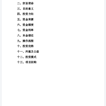
铁
__
三
局
集
团
有
限
公
司
目
录：
公